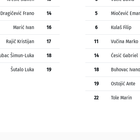
Dragičević Frano
14
5
Miočević Ema
Marić Ivan
16
6
Kulaš Filip
Rajič Kristijan
17
11
Vučina Marko
ubac Šimun-Luka
18
14
Ćesić Gabriel
Šutalo Luka
19
18
Buhovac Ivan
19
Ostojić Ante
22
Tole Marin