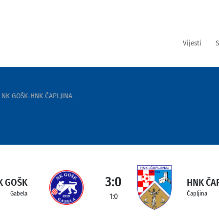
Vijesti
S
NK GOŠK-HNK ČAPLJINA
3:0
K GOŠK
HNK ČA
Gabela
Čapljina
1:0