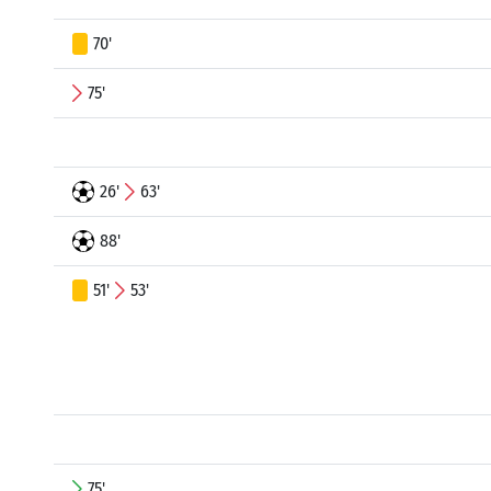
70'
75'
26'
63'
88'
51'
53'
75'