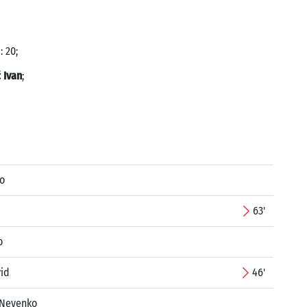
: 20;
 Ivan
;
ko
63'
o
vid
46'
l Nevenko