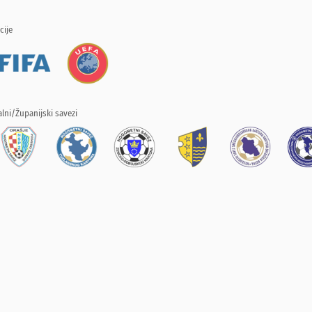
cije
lni/Županijski savezi