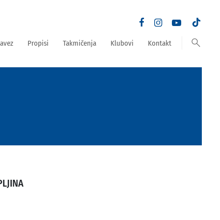
search
avez
Propisi
Takmičenja
Klubovi
Kontakt
PLJINA