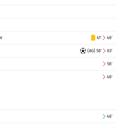
or
41'
46'
(AG) 58'
63'
56'
l
46'
46'