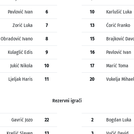
Pavlović Ivan
6
10
Karlušić Luka
Zorić Luka
7
13
Ćorić Franko
Obradović Ivano
8
15
Brajković Dav
Kulaglić Edis
9
16
Pavlović Ivan
Jukić Nikola
10
17
Marić Toma
Ljeljak Haris
11
20
Vukelja Mihae
Rezervni igrači
Gavrić Jozo
22
2
Bogdan Luka
Krešić Slaven
13
3
Vučić David