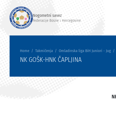
Nogometni savez
Federacije Bosne i Hercegovine
Home
Takmičenja
Omladinska liga BiH Juniori - Jug
NK GOŠK-HNK ČAPLJINA
N