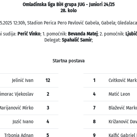
Omladinska liga BiH grupa JUG - Juniori 24/25
28. kolo
5.2025 12:30h, Stadion Perica Pero Pavlović Gabela, Gabela; Gledalaca
i sudija:
Perić Vinko
; 1. pomoćnik:
Bevanda Matej
; 2. pomoćnik:
Ljubić
Delegat:
Spahalić Samir
;
Startna postava
Jelinić Ivan
12
1
Cvitković Mar
imorac Vjekoslav
2
4
Matić Leon
Marijanović Mirko
3
7
Blažević Mark
Jozić Ivano
4
8
Križanović Da
Trbonja Adnan
5
9
Kalfić Gabrie