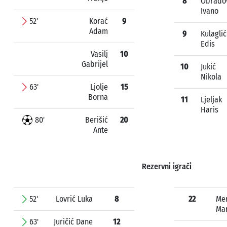
8
Obrado
Ivano
52'
Korać
9
Adam
9
Kulaglić
Edis
Vasilj
10
Gabrijel
10
Jukić
Nikola
63'
Ljolje
15
Borna
11
Ljeljak
Haris
80'
Berišić
20
Ante
Rezervni igrači
52'
Lovrić Luka
8
22
Me
Ma
63'
Juričić Dane
12