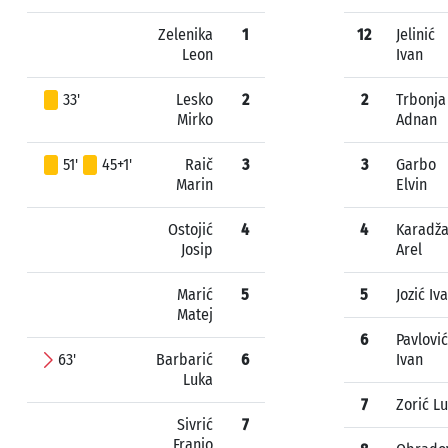
Zelenika
1
12
Jelinić
Leon
Ivan
33'
Lesko
2
2
Trbonja
Mirko
Adnan
51'
45+1'
Raič
3
3
Garbo
Marin
Elvin
Ostojić
4
4
Karadž
Josip
Arel
Marić
5
5
Jozić Iv
Matej
6
Pavlović
63'
Barbarić
6
Ivan
Luka
7
Zorić L
Sivrić
7
Franjo