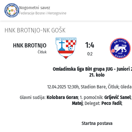
Nogometni savez
Federacije Bosne i Hercegovine
HNK BROTNJO-NK GOŠK
1:4
HNK BROTNJO
Čitluk
0:2
Omladinska liga BiH grupa JUG - Juniori 
21. kolo
12.04.2025 12:30h, Stadion Bare, Čitluk; Gleda
Glavni sudija:
Kolobara Goran
; 1. pomoćnik:
Grljević Sanel
Matej
; Delegat:
Peco Fadil
;
Startna postava