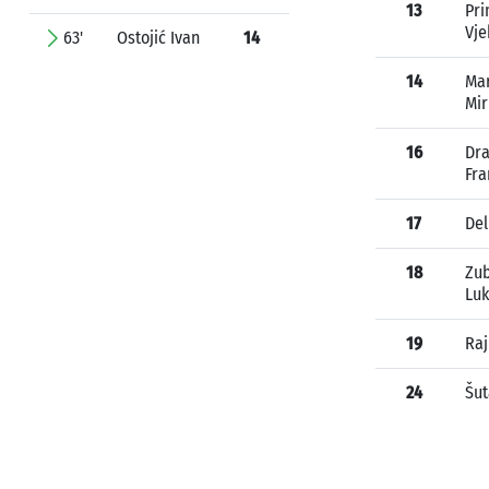
13
Pr
Vje
63'
Ostojić Ivan
14
14
Mar
Mir
16
Dra
Fra
17
Del
18
Zu
Lu
19
Raj
24
Šut