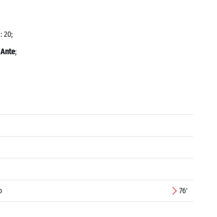
 20;
 Ante
;
o
76'