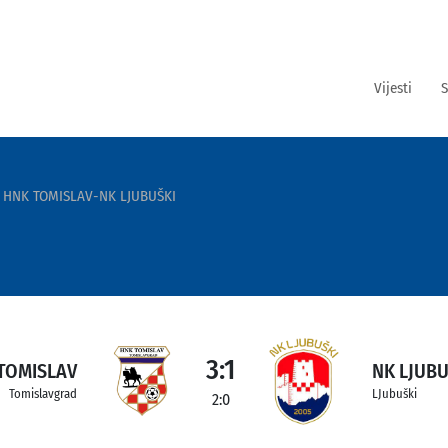
Vijesti
S
HNK TOMISLAV-NK LJUBUŠKI
3:1
TOMISLAV
NK LJUBU
Tomislavgrad
LJubuški
2:0