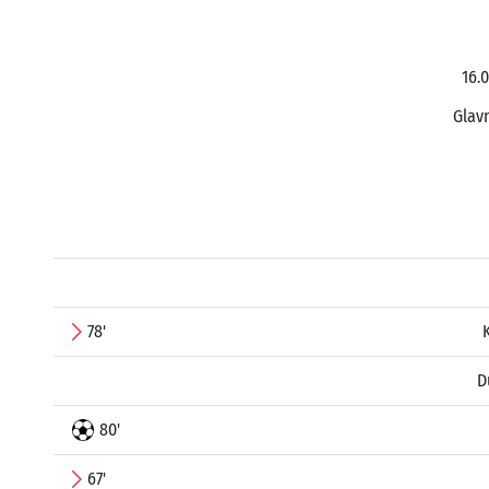
16.
Glavn
78'
D
80'
67'