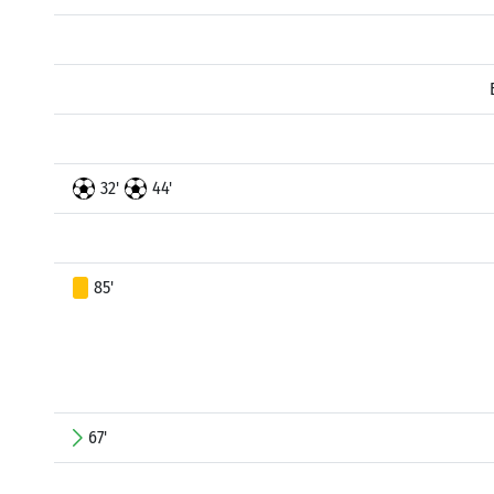
32'
44'
85'
67'