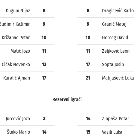
Đugum Nijaz
8
8
Dragićević Karlo
Budimir Kažimir
9
9
Granić Matej
Križanac Petar
10
10
Herceg David
Matić Jozo
11
11
Zeljković Leon
Čičak Nevenko
13
17
Sopta Josip
Karalić Ajman
17
21
Matijašević Luka
Rezervni igrači
Jurčević Jozo
3
14
Zlopaša Petar
Šteko Mario
14
15
Vasilj Luka