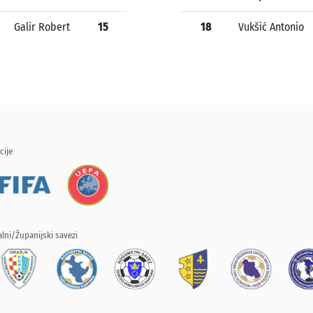
Galir Robert
15
18
Vukšić Antonio
cije
lni/Županijski savezi