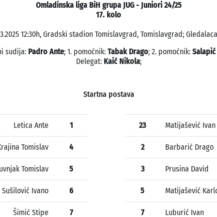
Omladinska liga BiH grupa JUG - Juniori 24/25
17. kolo
03.2025 12:30h, Gradski stadion Tomislavgrad, Tomislavgrad; Gledalaca:
i sudija:
Padro Ante
; 1. pomoćnik:
Tabak Drago
; 2. pomoćnik:
Salapić
Delegat:
Kaić Nikola
;
Startna postava
Letica Ante
1
23
Matijašević Ivan
Krajina Tomislav
4
2
Barbarić Drago
uvnjak Tomislav
5
3
Prusina David
Sušilović Ivano
6
5
Matijašević Karl
Šimić Stipe
7
7
Luburić Ivan