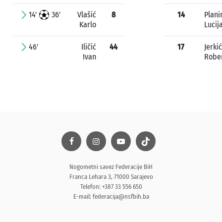
14'
36'
Vlašić
8
14
Plani
Karlo
Lucij
46'
Iličić
44
17
Jerkić
Ivan
Robe
Nogometni savez Federacije BiH
Franca Lehara 3, 71000 Sarajevo
Telefon: +387 33 556 650
E-mail:
federacija@nsfbih.ba