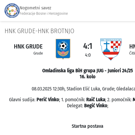
Nogometni savez
Federacije Bosne i Hercegovine
HNK GRUDE-HNK BROTNJO
4:1
HNK GRUDE
H
Grude
Čit
4:0
Omladinska liga BiH grupa JUG - Juniori 24/25
16. kolo
08.03.2025 12:30h, Stadion Elić Luka, Grude; Gledalaca
Glavni sudija:
Perić Vinko
; 1. pomoćnik:
Raič Luka
; 2. pomoćnik:
M
Delegat:
Begić Vinko
;
Startna postava