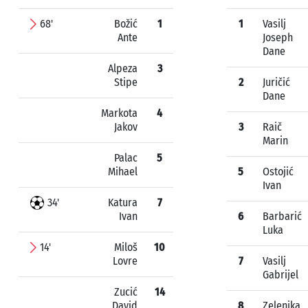
68'
Božić
1
1
Vasilj
Ante
Joseph
Dane
Alpeza
3
Stipe
2
Juričić
Dane
Markota
4
Jakov
3
Raič
Marin
Palac
5
Mihael
5
Ostojić
Ivan
34'
Katura
7
Ivan
6
Barbarić
Luka
14'
Miloš
10
Lovre
7
Vasilj
Gabrijel
Zucić
14
David
8
Zelenika