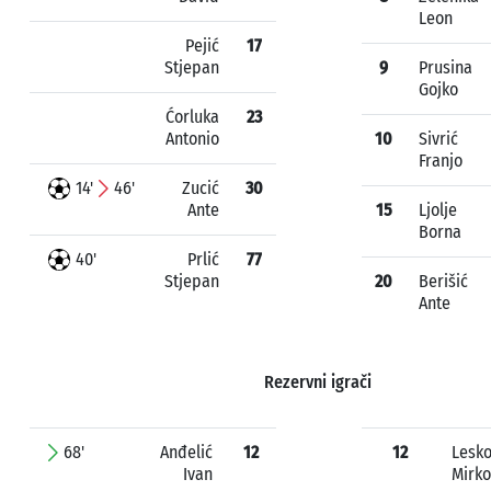
Leon
Pejić
17
Stjepan
9
Prusina
Gojko
Ćorluka
23
Antonio
10
Sivrić
Franjo
14'
46'
Zucić
30
Ante
15
Ljolje
Borna
40'
Prlić
77
Stjepan
20
Berišić
Ante
Rezervni igrači
68'
Anđelić
12
12
Lesk
Ivan
Mirko