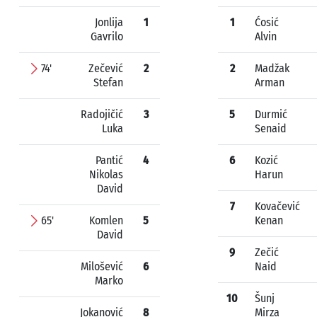
Jonlija
1
1
Ćosić
Gavrilo
Alvin
74'
Zečević
2
2
Madžak
Stefan
Arman
Radojičić
3
5
Durmić
Luka
Senaid
Pantić
4
6
Kozić
Nikolas
Harun
David
7
Kovačević
65'
Komlen
5
Kenan
David
9
Zečić
Milošević
6
Naid
Marko
10
Šunj
Jokanović
8
Mirza