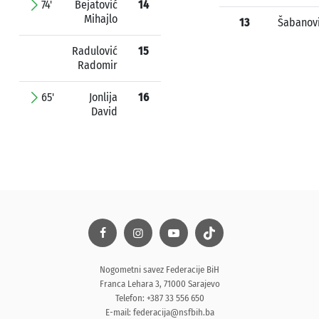
74'
Bejatović
14
Mihajlo
13
Šabanov
Radulović
15
Radomir
65'
Jonlija
16
David
Nogometni savez Federacije BiH
Franca Lehara 3, 71000 Sarajevo
Telefon: +387 33 556 650
E-mail:
federacija@nsfbih.ba