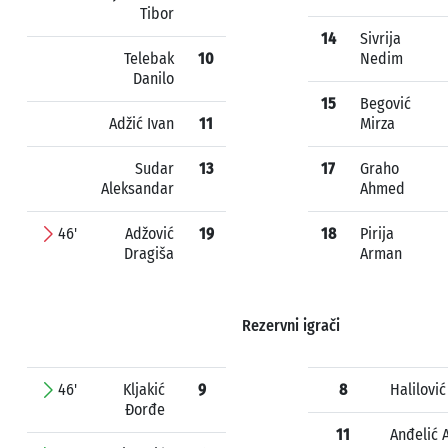
Tibor
14
Sivrija
Telebak
10
Nedim
Danilo
15
Begović
Adžić Ivan
11
Mirza
Sudar
13
17
Graho
Aleksandar
Ahmed
46'
Adžović
19
18
Pirija
Dragiša
Arman
Rezervni igrači
46'
Kljakić
9
8
Halilović
Đorđe
11
Anđelić 