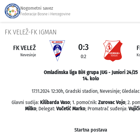
Nogometni savez
Federacije Bosne i Hercegovine
FK VELEŽ-FK IGMAN
0:3
FK VELEŽ
F
Nevesinje
Ko
0:2
Omladinska liga BiH grupa JUG - Juniori 24/25
14. kolo
17.11.2024 12:30h, Gradski stadion, Nevesinje; Gledalac
Glavni sudija:
Kilibarda Vaso
; 1. pomoćnik:
Zurovac Vojo
; 2. po
Milko
; Delegat:
Vučetić Marko
; Promatrač suđenja:
Vujič
Startna postava