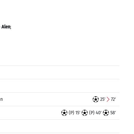
 Alen
;
in
25'
72'
(P) 15'
(P) 40'
58'