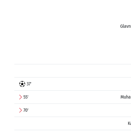
Glavn
37'
55'
Muha
70'
K