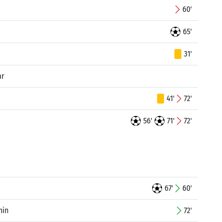
60'
65'
31'
ar
41'
72'
56'
71'
72'
67'
60'
min
72'