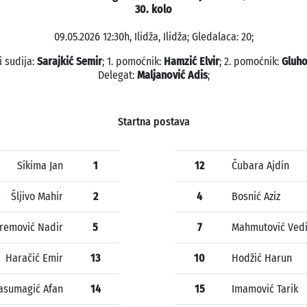
30. kolo
09.05.2026 12:30h, Ilidža, Ilidža; Gledalaca: 20;
i sudija:
Sarajkić Semir
; 1. pomoćnik:
Hamzić Elvir
; 2. pomoćnik:
Gluho
Delegat:
Maljanović Adis
;
Startna postava
Sikima Jan
1
12
Čubara Ajdin
Šljivo Mahir
2
4
Bosnić Aziz
remović Nadir
5
7
Mahmutović Ved
Haračić Emir
13
10
Hodžić Harun
asumagić Afan
14
15
Imamović Tarik