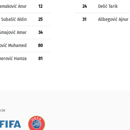
Jamaković Anur
12
24
Delić Tarik
Subašić Aldin
25
31
Alibegović Ajnur
Smajović Amar
34
fović Muhamed
80
erović Hamza
81
cije