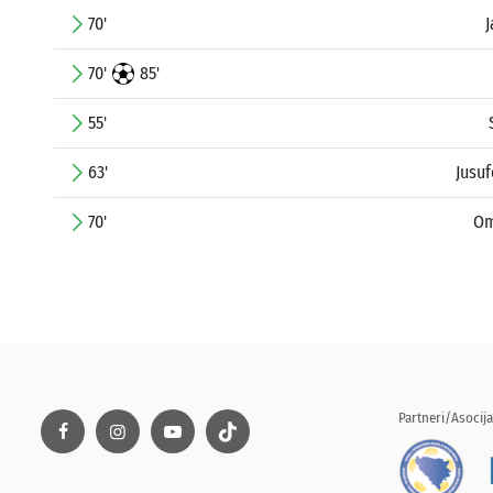
70'
70'
85'
55'
63'
Jusu
70'
Om
Partneri/Asocija