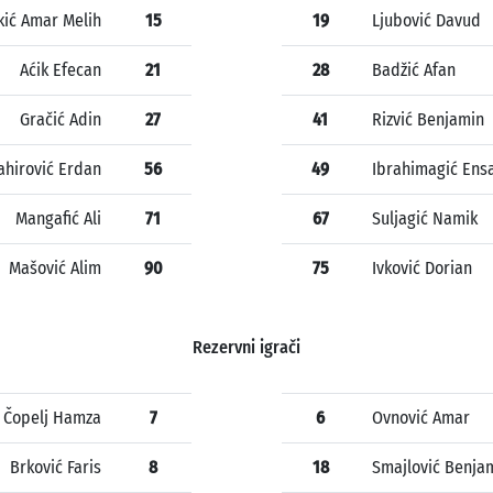
kić Amar Melih
15
19
Ljubović Davud
Aćik Efecan
21
28
Badžić Afan
Gračić Adin
27
41
Rizvić Benjamin
ahirović Erdan
56
49
Ibrahimagić Ens
Mangafić Ali
71
67
Suljagić Namik
Mašović Alim
90
75
Ivković Dorian
Rezervni igrači
Čopelj Hamza
7
6
Ovnović Amar
Brković Faris
8
18
Smajlović Benja