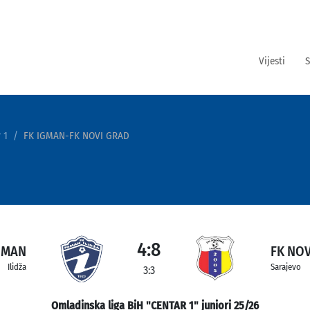
Vijesti
S
 1
FK IGMAN-FK NOVI GRAD
4:8
GMAN
FK NOV
Ilidža
Sarajevo
3:3
Omladinska liga BiH "CENTAR 1" juniori 25/26