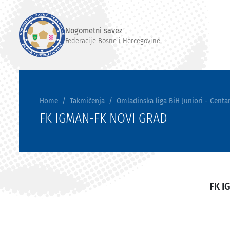
Nogometni savez
Federacije Bosne i Hercegovine
Home
Takmičenja
Omladinska liga BiH Juniori - Centar
FK IGMAN-FK NOVI GRAD
FK I