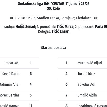
Omladinska liga BiH "CENTAR 1" juniori 25/26
30. kolo
10.05.2026 12:30h, Stadion Otoka, Sarajevo; Gledalaca: 30;
ni sudija:
Heljić Senad
; 1. pomoćnik:
Tičić Mirza
; 2. pomoćnik:
Parla E
Delegat:
Tičić Ensar
;
Startna postava
Pecar Adi
1
1
Muratović Rijad
išević Daris
3
4
Turbić Idriz
Rahman Anel
4
6
Sokolar Adi
horac Serdar
5
7
Smajić Aldin
tagić Hamza
17
8
Ibrahimović Hasan