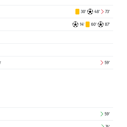
30'
48'
73'
14'
60'
87'
r
59'
59'
74'