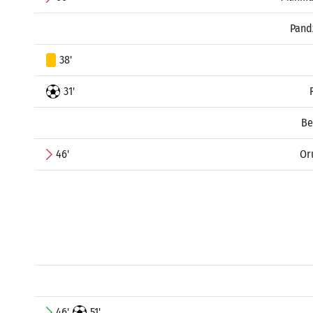
Pand
38'
31'
Be
46'
Or
46'
51'