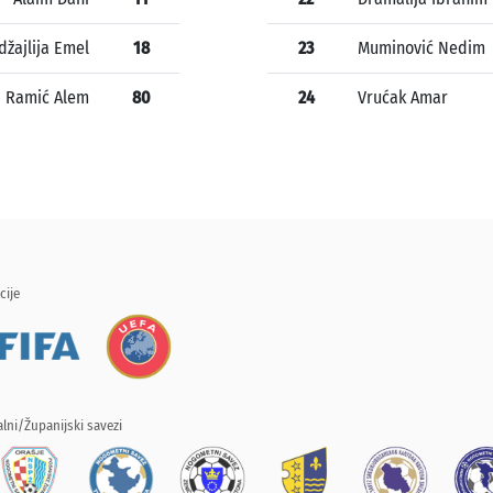
džajlija Emel
18
23
Muminović Nedim
Ramić Alem
80
24
Vrućak Amar
cije
lni/Županijski savezi