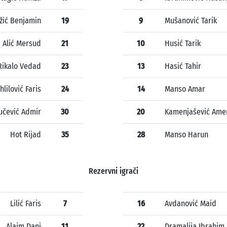
žić Benjamin
19
9
Mušanović Tarik
Alić Mersud
21
10
Husić Tarik
Rikalo Vedad
23
13
Hasić Tahir
hlilović Faris
24
14
Manso Amar
učević Admir
30
20
Kamenjašević Ame
Hot Rijad
35
28
Manso Harun
Rezervni igrači
Lilić Faris
7
16
Avdanović Maid
Alaim Dani
11
22
Dramalija Ibrahim