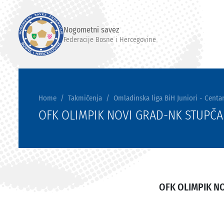
Nogometni savez
Federacije Bosne i Hercegovine
Home
Takmičenja
Omladinska liga BiH Juniori - Centar
OFK OLIMPIK NOVI GRAD-NK STUPČA
OFK OLIMPIK N