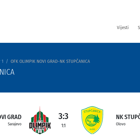
Vijesti
S
 1
OFK OLIMPIK NOVI GRAD-NK STUPČANICA
NICA
3:3
OVI GRAD
NK STUP
Sarajevo
Olovo
1:1