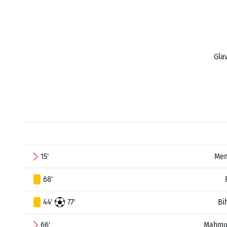
Glav
15'
Mem
68'
44'
77'
Bi
66'
Mahmu