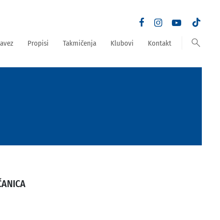
search
avez
Propisi
Takmičenja
Klubovi
Kontakt
ČANICA