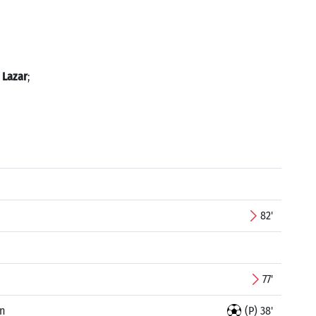
 Lazar
;
82'
77'
n
(P) 38'