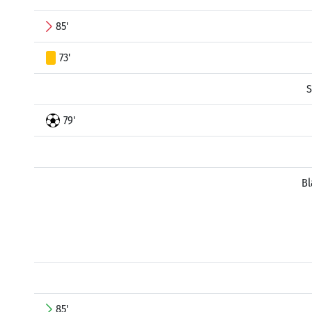
85'
73'
S
79'
Bl
85'