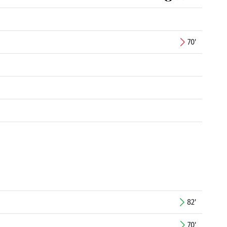
70'
82'
70'