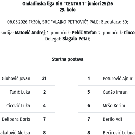
Omladinska liga BiH "CENTAR 1" juniori 25/26
29. kolo
06.05.2026 17:30h, SRC "VLAJKO PETROVIĆ", PALE; Gledalaca: 50;
 sudija:
Matović Andrej
; 1. pomoćnik:
Pekić Stefan
; 2. pomoćnik:
Cinco
Delegat:
Slagalo Petar
;
Startna postava
Gluhović Jovan
31
1
Poturović Ajnur
Tadić Luka
2
5
Gadžo Imran
Cicović Luka
4
6
Mršo Kerim
Delipara Boris
7
7
Berilo Adi
lakalović Aleksa
8
8
Bećirović Lukma