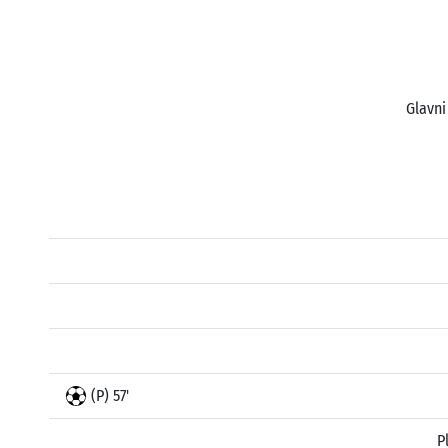
Glavni
(P) 57'
P