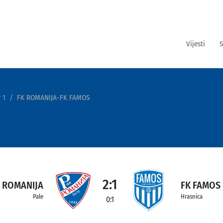
Vijesti
S
 1
FK ROMANIJA-FK FAMOS
2:1
 ROMANIJA
FK FAMOS
Pale
Hrasnica
0:1