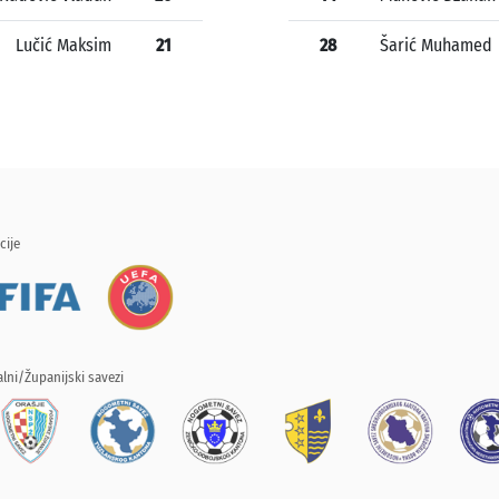
Lučić Maksim
21
28
Šarić Muhamed
cije
lni/Županijski savezi