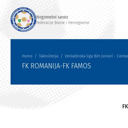
Nogometni savez
Federacije Bosne i Hercegovine
Home
Takmičenja
Omladinska liga BiH Juniori - Centar
FK ROMANIJA-FK FAMOS
FK