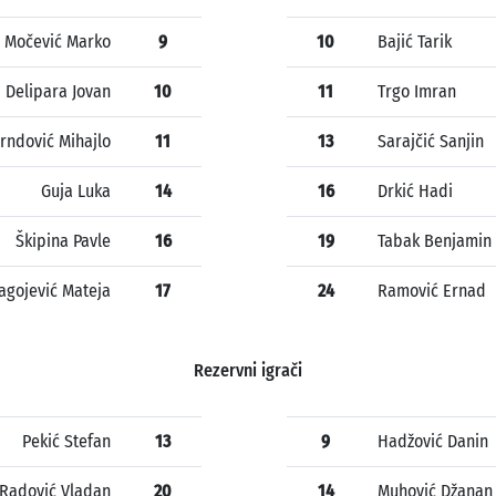
Močević Marko
9
10
Bajić Tarik
Delipara Jovan
10
11
Trgo Imran
rndović Mihajlo
11
13
Sarajčić Sanjin
Guja Luka
14
16
Drkić Hadi
Škipina Pavle
16
19
Tabak Benjamin
agojević Mateja
17
24
Ramović Ernad
Rezervni igrači
Pekić Stefan
13
9
Hadžović Danin
Radović Vladan
20
14
Muhović Džanan