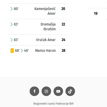
80'
Kamenjašević
20
Amer
19
83'
Dramalija
22
Ibrahim
83'
Vrućak Amar
24
68'
46'
Manso Harun
28
Nogometni savez Federacije BiH