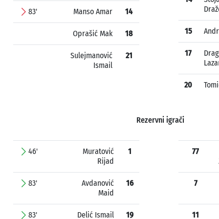
Draž
83'
Manso Amar
14
15
Andr
Oprašić Mak
18
17
Drag
Sulejmanović
21
Laza
Ismail
20
Tomi
Rezervni igrači
46'
Muratović
1
77
Rijad
83'
Avdanović
16
7
Maid
83'
Delić Ismail
19
11