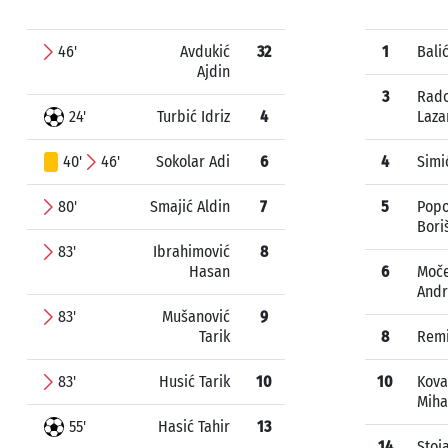
46'
Avdukić
32
1
Bali
Ajdin
3
Rado
24'
Turbić Idriz
4
Laza
40'
46'
Sokolar Adi
6
4
Simi
80'
Smajić Aldin
7
5
Popo
Bori
83'
Ibrahimović
8
Hasan
6
Moče
Andr
83'
Mušanović
9
Tarik
8
Remi
83'
Husić Tarik
10
10
Kova
Miha
55'
Hasić Tahir
13
14
Stoj