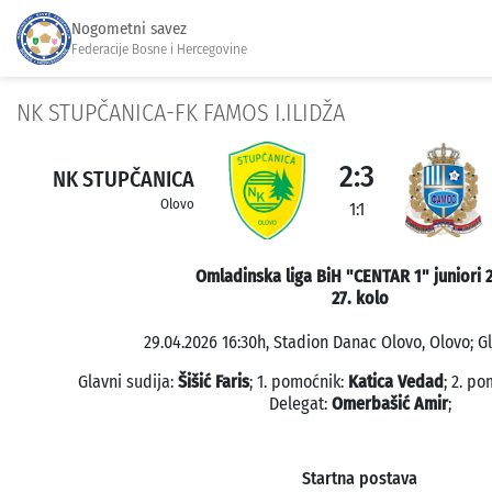
Nogometni savez
Federacije Bosne i Hercegovine
NK STUPČANICA-FK FAMOS I.ILIDŽA
2:3
NK STUPČANICA
Olovo
1:1
Omladinska liga BiH "CENTAR 1" juniori 
27. kolo
29.04.2026 16:30h, Stadion Danac Olovo, Olovo; Gl
Glavni sudija:
Šišić Faris
; 1. pomoćnik:
Katica Vedad
; 2. p
Delegat:
Omerbašić Amir
;
Startna postava