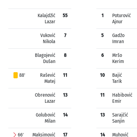
Kalajdžić
55
1
Poturović
Lazar
Ajnur
Vuković
7
5
Gadžo
Nikola
Imran
Blagojević
8
6
Mršo
Dušan
Kerim
88'
Rašević
11
10
Bajić
Matej
Tarik
Obrenović
13
11
Habibović
Lazar
Emir
Golubović
14
13
Sarajčić
Milan
Sanjin
66'
Maksimović
17
14
Muhović