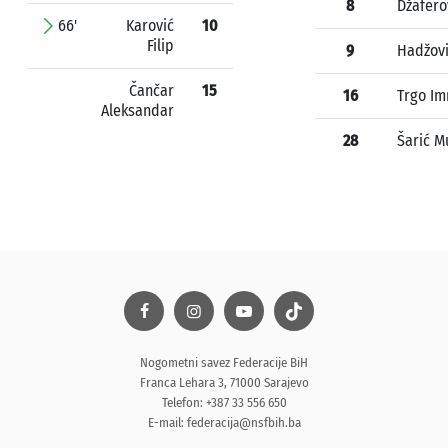
8
Džafero
66'
Karović
10
Filip
9
Hadžovi
Čančar
15
16
Trgo Im
Aleksandar
28
Šarić 
Nogometni savez Federacije BiH
Franca Lehara 3, 71000 Sarajevo
Telefon: +387 33 556 650
E-mail:
federacija@nsfbih.ba