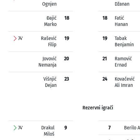
Ognjen
Džanan
Đajić
18
18
Fatić
Marko
Hanan
74'
Rašević
19
19
Tabak
Filip
Benjamin
Jovović
20
21
Ramović
Nemanja
Ernad
Višnjić
23
24
Kovačević
Dejan
Ali Imran
Rezervni igrači
74'
Drakul
9
7
Berilo 
Miloš