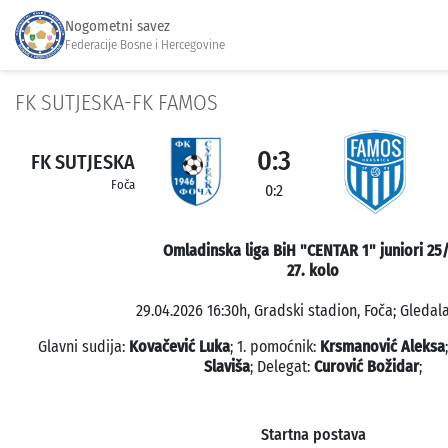
Nogometni savez
Federacije Bosne i Hercegovine
FK SUTJESKA-FK FAMOS
0:3
FK SUTJESKA
Foča
0:2
Omladinska liga BiH "CENTAR 1" juniori 25
27. kolo
29.04.2026 16:30h, Gradski stadion, Foča; Gledala
Glavni sudija:
Kovačević Luka
; 1. pomoćnik:
Krsmanović Aleksa
Slaviša
; Delegat:
Curović Božidar
;
Startna postava