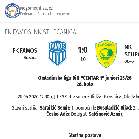
Nogometni savez
Federacije Bosne i Hercegovine
FK FAMOS-NK STUPČANICA
NK
1:0
FK FAMOS
STUP
Hrasnica
1:0
Olovo
Omladinska liga BiH "CENTAR 1" juniori 25/26
26. kolo
26.04.2026 12:30h, JU KSR Hrasnica - Ilidža, Hrasnica; Gledala
Glavni sudija:
Sarajkić Semir
; 1. pomoćnik:
Busuladžić Rijad
; 2.
Ćesko Adis
; Delegat:
Salčinović Azmir
;
Startna postava