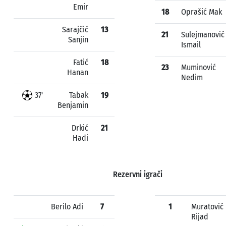
Emir
18
Oprašić Mak
Sarajčić
13
21
Sulejmanović
Sanjin
Ismail
Fatić
18
23
Muminović
Hanan
Nedim
37'
Tabak
19
Benjamin
Drkić
21
Hadi
Rezervni igrači
Berilo Adi
7
1
Muratović
Rijad