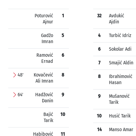
Poturović
1
32
Avdukić
Ajnur
Ajdin
Gadžo
5
4
Turbić Idriz
Imran
6
Sokolar Adi
Ramović
6
Ernad
7
Smajić Aldin
48'
Kovačević
8
8
Ibrahimović
Ali Imran
Hasan
64'
Hadžović
9
9
Mušanović
Danin
Tarik
Bajić
10
10
Husić Tarik
Tarik
14
Manso Amar
Habibović
11