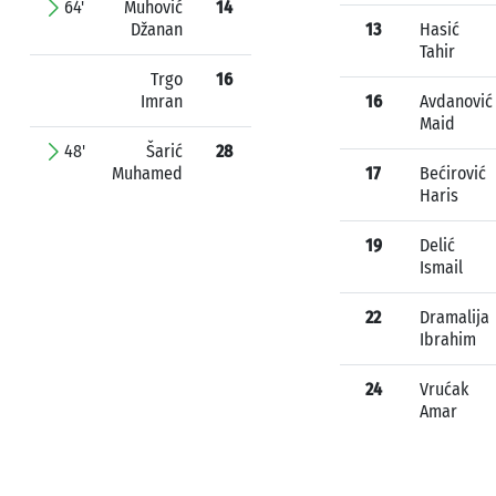
64'
Muhović
14
Džanan
13
Hasić
Tahir
Trgo
16
Imran
16
Avdanović
Maid
48'
Šarić
28
Muhamed
17
Bećirović
Haris
19
Delić
Ismail
22
Dramalija
Ibrahim
24
Vrućak
Amar