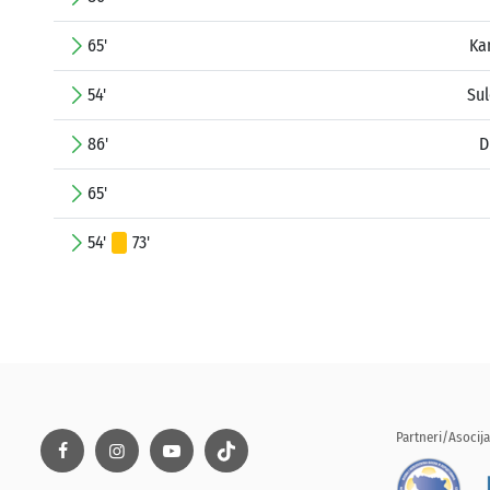
65'
Ka
54'
Sul
86'
D
65'
54'
73'
Partneri/Asocija