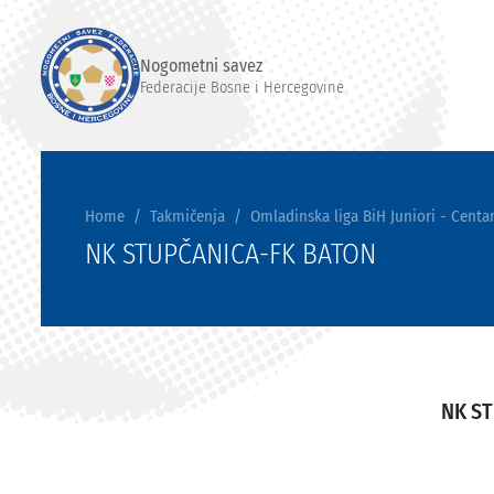
Nogometni savez
Federacije Bosne i Hercegovine
Home
Takmičenja
Omladinska liga BiH Juniori - Centar
NK STUPČANICA-FK BATON
NK S