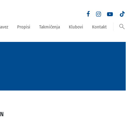
search
avez
Propisi
Takmičenja
Klubovi
Kontakt
ON