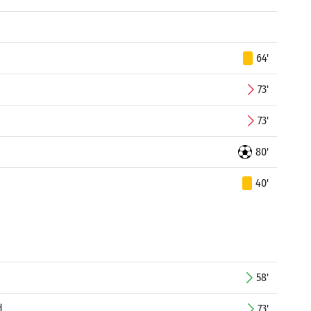
64'
73'
73'
80'
d
40'
58'
d
73'