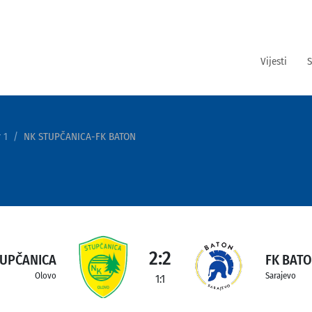
Vijesti
S
 1
NK STUPČANICA-FK BATON
2:2
TUPČANICA
FK BAT
Olovo
Sarajevo
1:1