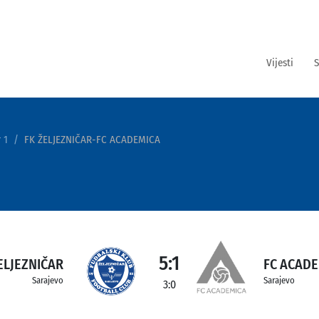
Vijesti
S
 1
FK ŽELJEZNIČAR-FC ACADEMICA
5:1
ELJEZNIČAR
FC ACADE
Sarajevo
Sarajevo
3:0