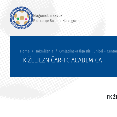
Nogometni savez
Federacije Bosne i Hercegovine
Home
Takmičenja
Omladinska liga BiH Juniori - Centar
FK ŽELJEZNIČAR-FC ACADEMICA
FK Ž