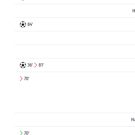
H
84'
36'
81'
70'
H
70'