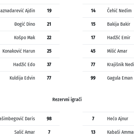
aznadarević Ajdin
19
14
Čehić Nedim
Đogić Dino
21
15
Bakija Bakir
Košpo Mak
22
17
Hadžić Emir
Konaković Harun
25
45
Milić Amar
Hadžić Edo
37
77
Krajišnik Ned
Kuldija Edvin
77
99
Gagula Eman
Rezervni igrači
ašimbegović Daris
98
7
Hećo Ajnur
Salić Amar
7
13
Kabaši Amma