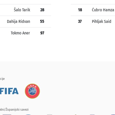
Šalo Tarik
28
18
Ćubro Hamza
Dahija Ridvan
55
37
Pihljak Said
Tokmo Aner
97
cije
lni/Županijski savezi