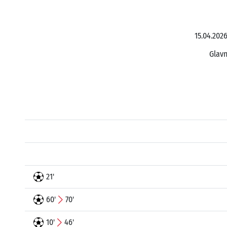
15.04.202
Glavn
21'
60'
70'
10'
46'