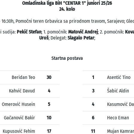
Omladinska liga BiH "CENTAR 1" juniori 25/26
24. kolo
6 16:30h, Pomočni teren Grbavica sa prirodnom travom, Sarajevo; Gled
i sudija:
Pekić Stefan
; 1. pomoćnik:
Matović Andrej
; 2. pomoćnik:
Kova
Uroš
; Delegat:
Slagalo Petar
;
Startna postava
Beridan Teo
30
1
Asentić Tino
Kahvić Davud
4
3
Šabić Aldin
Omerović Husein
5
4
Kasumović Da
Gačanović Bakir
10
6
Heco Eman
Kupusović Fehim
17
11
Mujan Kamra