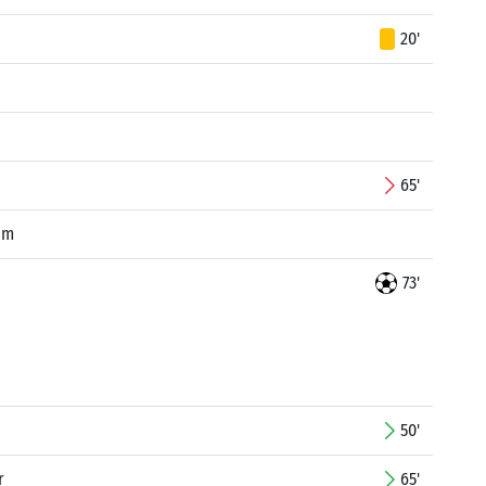
20'
65'
im
73'
50'
r
65'