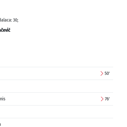
alaca: 30;
čević
50'
nis
76'
n