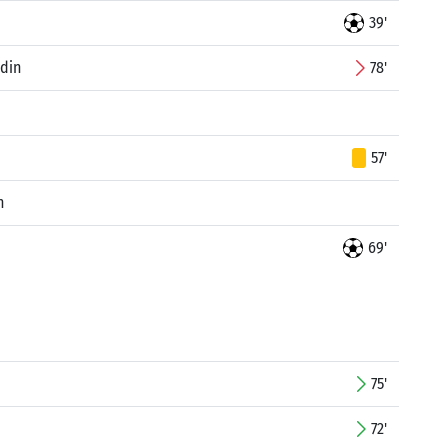
39'
din
78'
57'
n
69'
75'
72'