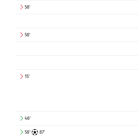
58'
58'
15'
46'
58'
87'