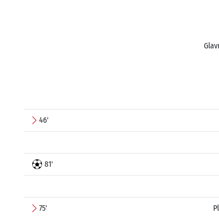
Glav
46'
81'
75'
P