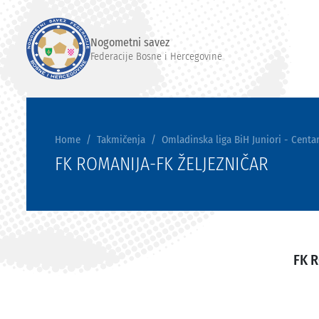
Nogometni savez
Federacije Bosne i Hercegovine
Home
Takmičenja
Omladinska liga BiH Juniori - Centar
FK ROMANIJA-FK ŽELJEZNIČAR
FK 