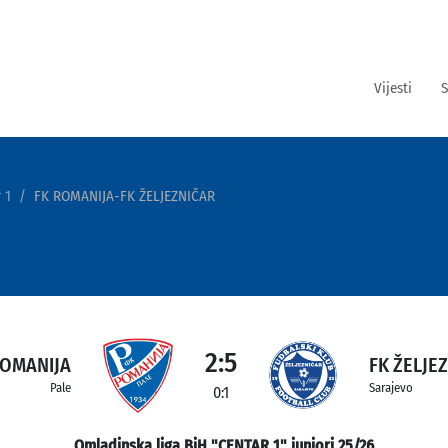
Vijesti
S
 1
FK ROMANIJA-FK ŽELJEZNIČAR
2:5
ROMANIJA
FK ŽELJE
Pale
Sarajevo
0:1
Omladinska liga BiH "CENTAR 1" juniori 25/26