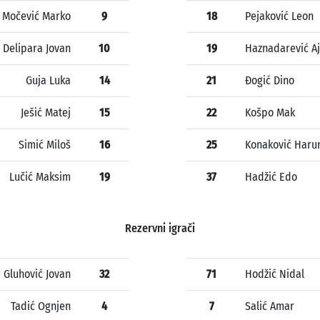
Močević Marko
9
18
Pejaković Leon
Delipara Jovan
10
19
Haznadarević Aj
Guja Luka
14
21
Đogić Dino
Ješić Matej
15
22
Košpo Mak
Simić Miloš
16
25
Konaković Haru
Lučić Maksim
19
37
Hadžić Edo
Rezervni igrači
Gluhović Jovan
32
71
Hodžić Nidal
Tadić Ognjen
4
7
Salić Amar