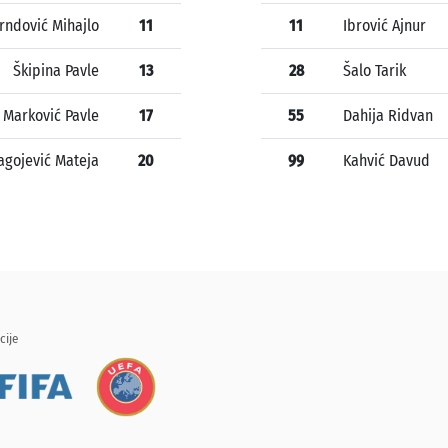
rndović Mihajlo
11
11
Ibrović Ajnur
Škipina Pavle
13
28
Šalo Tarik
Marković Pavle
17
55
Dahija Ridvan
agojević Mateja
20
99
Kahvić Davud
cije