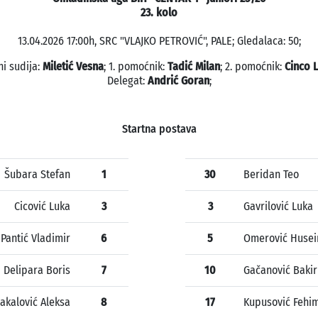
23. kolo
13.04.2026 17:00h, SRC "VLAJKO PETROVIĆ", PALE; Gledalaca: 50;
ni sudija:
Miletić Vesna
; 1. pomoćnik:
Tadić Milan
; 2. pomoćnik:
Cinco 
Delegat:
Andrić Goran
;
Startna postava
Šubara Stefan
1
30
Beridan Teo
Cicović Luka
3
3
Gavrilović Luka
Pantić Vladimir
6
5
Omerović Husei
Delipara Boris
7
10
Gačanović Bakir
lakalović Aleksa
8
17
Kupusović Fehi