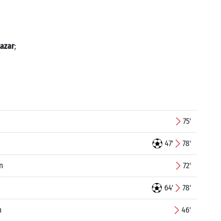
Lazar
;
75'
47'
78'
n
72'
64'
78'
m
46'