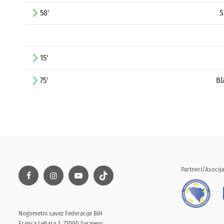
58'
S
15'
75'
Bl
Partneri/Asocija
Nogometni savez Federacije BiH
Franca Lehara 3, 71000 Sarajevo