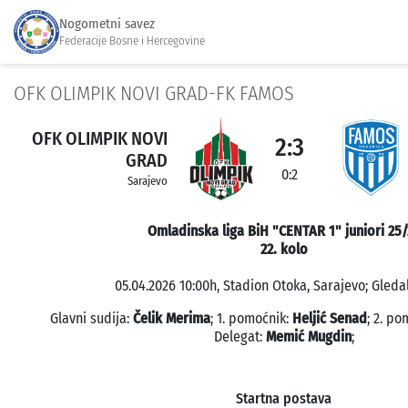
Nogometni savez
Federacije Bosne i Hercegovine
OFK OLIMPIK NOVI GRAD-FK FAMOS
OFK OLIMPIK NOVI
2:3
GRAD
0:2
Sarajevo
Omladinska liga BiH "CENTAR 1" juniori 25/
22. kolo
05.04.2026 10:00h, Stadion Otoka, Sarajevo; Gledal
Glavni sudija:
Čelik Merima
; 1. pomoćnik:
Heljić Senad
; 2. p
Delegat:
Memić Mugdin
;
Startna postava