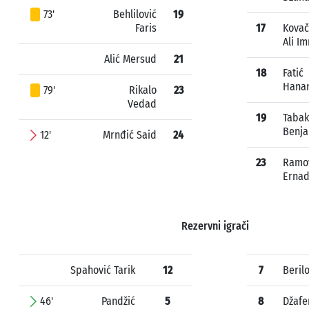
73'
Behlilović
19
Faris
17
Kovač
Ali I
Alić Mersud
21
18
Fatić
Hana
79'
Rikalo
23
Vedad
19
Tabak
Benj
12'
Mrnđić Said
24
23
Ramo
Erna
Rezervni igrači
Spahović Tarik
12
7
Beril
46'
Pandžić
5
8
Džafe