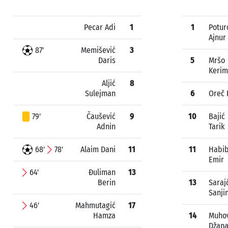
Pecar Adi
1
1
Potur
Ajnur
87'
Memišević
3
Daris
5
Mršo
Kerim
Aljić
8
Sulejman
6
Oreč F
79'
Čaušević
9
10
Bajić
Adnin
Tarik
68'
78'
Alaim Dani
11
11
Habib
Emir
64'
Đuliman
13
Berin
13
Saraj
Sanji
46'
Mahmutagić
17
Hamza
14
Muhov
Džan