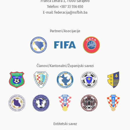
Franca Lehara 3, 71000 Sarajevo
Telefon: +387 33 556 650
E-mail:
federacija@nsfbih.ba
Partneri/Asocijacije
Članovi/Kantonalni/Županijski savezi
Entitetski savez