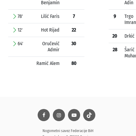
Benjamin
Adin
78'
Lilić Faris
7
9
Trgo
Imran
12'
Hot Rijad
22
20
Drkić
64'
Oručević
30
Admir
28
Šarić
Muha
Ramić Alem
80
Nogometni savez Federacije BiH