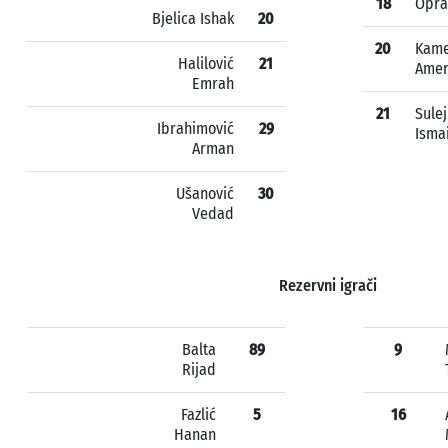
18
Opra
Bjelica Ishak
20
20
Kame
Halilović
21
Ame
Emrah
21
Sule
Ibrahimović
29
Ismai
Arman
Ušanović
30
Vedad
Rezervni igrači
Balta
89
9
Rijad
Fazlić
5
16
Hanan