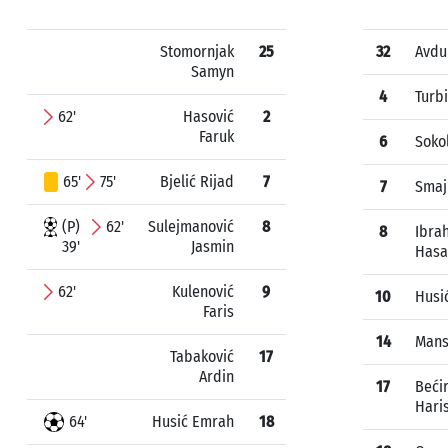
Stomornjak
25
32
Avdu
Samyn
4
Turbi
62'
Hasović
2
Faruk
6
Soko
65'
75'
Bjelić Rijad
7
7
Smaj
(P)
62'
Sulejmanović
8
8
Ibra
39'
Jasmin
Hasa
62'
Kulenović
9
10
Husić
Faris
14
Mans
Tabaković
17
Ardin
17
Beći
Hari
64'
Husić Emrah
18