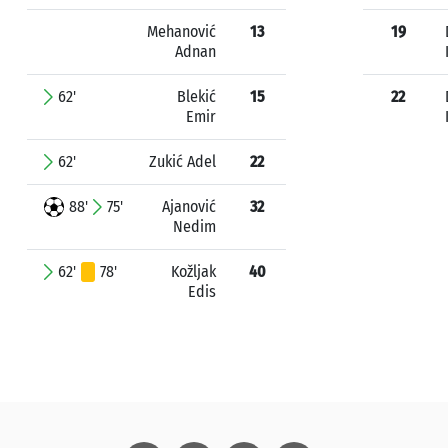
Mehanović
13
19
Adnan
62'
Blekić
15
22
Emir
62'
Zukić Adel
22
88'
75'
Ajanović
32
Nedim
62'
78'
Kožljak
40
Edis