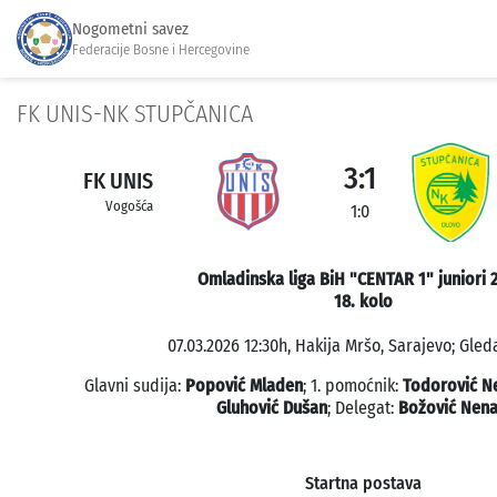
Nogometni savez
Federacije Bosne i Hercegovine
FK UNIS-NK STUPČANICA
3:1
FK UNIS
Vogošća
1:0
Omladinska liga BiH "CENTAR 1" juniori 
18. kolo
07.03.2026 12:30h, Hakija Mršo, Sarajevo; Gleda
Glavni sudija:
Popović Mladen
; 1. pomoćnik:
Todorović N
Gluhović Dušan
; Delegat:
Božović Nen
Startna postava