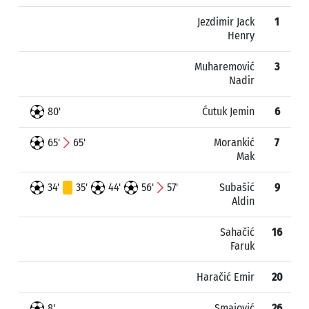
Jezdimir Jack
1
Henry
Muharemović
3
Nadir
80'
Ćutuk Jemin
6
65'
65'
Morankić
7
Mak
34'
35'
44'
56'
57'
Subašić
9
Aldin
Sahačić
16
Faruk
Haračić Emir
20
8'
Smajović
26