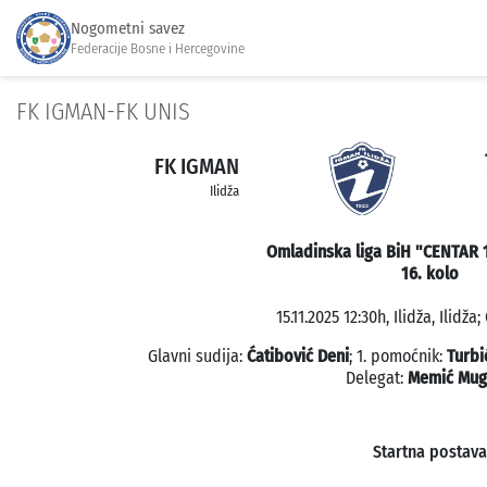
Nogometni savez
Federacije Bosne i Hercegovine
FK IGMAN-FK UNIS
FK IGMAN
Ilidža
Omladinska liga BiH "CENTAR 1
16. kolo
15.11.2025 12:30h, Ilidža, Ilidža
Glavni sudija:
Ćatibović Deni
; 1. pomoćnik:
Turbi
Delegat:
Memić Mug
Startna postava