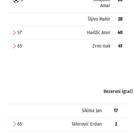
Amar
Šljivo Mahir
28
57'
Hadžić Anur
40
65'
Zrno Isak
41
Rezervni igrači
Sikima Jan
17
65'
Tahirović Erdan
2