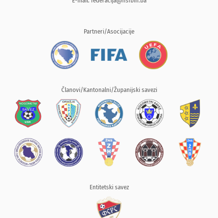
E-mail:
federacija@nsfbih.ba
Partneri/Asocijacije
Članovi/Kantonalni/Županijski savezi
Entitetski savez