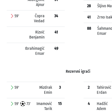
Ajnur
28
Šljivo Ma
59'
Čopra
34
41
Zrno Isa
Vedad
88
Šahmano
Rizvić
41
Ensar
Benjamin
Ibrahimagić
49
Ensar
Rezervni igrači
59'
Mizdrak
3
2
Tahirović
Emin
Erdan
59'
73'
Imamović
15
4
Hadžić
Tarik
Adem