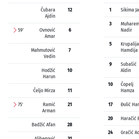
Čubara
12
1
Sikima J
Ajdin
3
Muharem
59'
Ovnović
6
Nadir
Amar
5
Krupalija
Mahmutović
7
Hamdija
Vedin
9
Subašić
Hodžić
10
Aldin
Harun
10
Čopelj
Čeljo Mirza
11
Hamza
75'
Ramić
21
17
Đulić Har
Arman
20
Haračić 
Badžić Afan
28
24
Gračić A
Alibegović
31