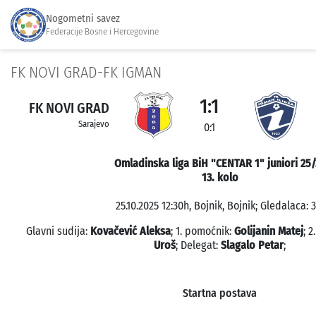
Nogometni savez
Federacije Bosne i Hercegovine
FK NOVI GRAD-FK IGMAN
1:1
FK NOVI GRAD
Sarajevo
0:1
Omladinska liga BiH "CENTAR 1" juniori 25/
13. kolo
25.10.2025 12:30h, Bojnik, Bojnik; Gledalaca: 3
Glavni sudija:
Kovačević Aleksa
; 1. pomoćnik:
Golijanin Matej
; 
Uroš
; Delegat:
Slagalo Petar
;
Startna postava