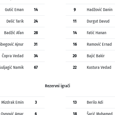
Gutić Eman
14
9
Hadžović Danin
Delić Tarik
24
11
Durgut Davud
Badžić Afan
28
14
Fatić Hanan
libegović Ajnur
31
16
Ramović Ernad
Čopra Vedad
34
20
Bajić Bakir
Suljagić Namik
67
22
Kustura Vedad
Rezervni igrači
Mizdrak Emin
3
13
Berilo Adi
Ovnović Amar
6
18
Šarić Muhamed