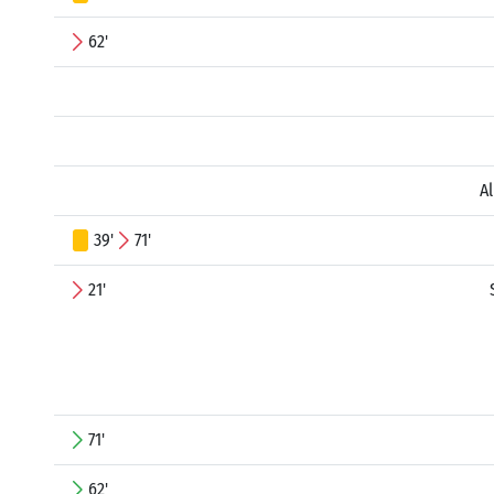
62'
A
39'
71'
21'
71'
62'