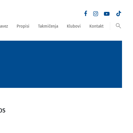
search
avez
Propisi
Takmičenja
Klubovi
Kontakt
OS