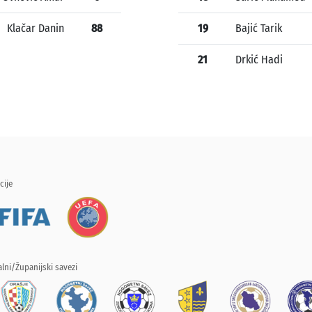
Klačar Danin
88
19
Bajić Tarik
21
Drkić Hadi
cije
lni/Županijski savezi