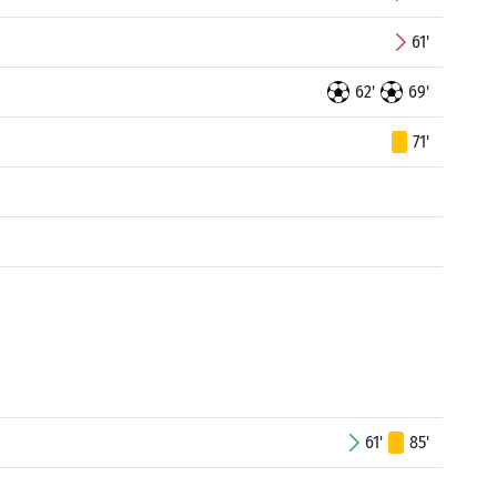
61'
62'
69'
71'
61'
85'