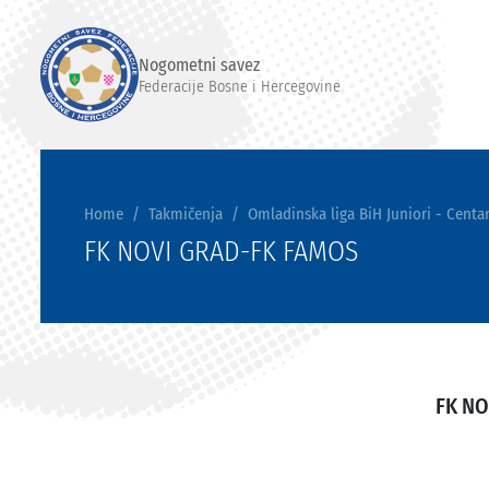
Nogometni savez
Federacije Bosne i Hercegovine
Home
Takmičenja
Omladinska liga BiH Juniori - Centar
FK NOVI GRAD-FK FAMOS
FK NO