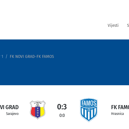
Vijesti
S
 1
FK NOVI GRAD-FK FAMOS
0:3
VI GRAD
FK FAM
Sarajevo
Hrasnica
0:0