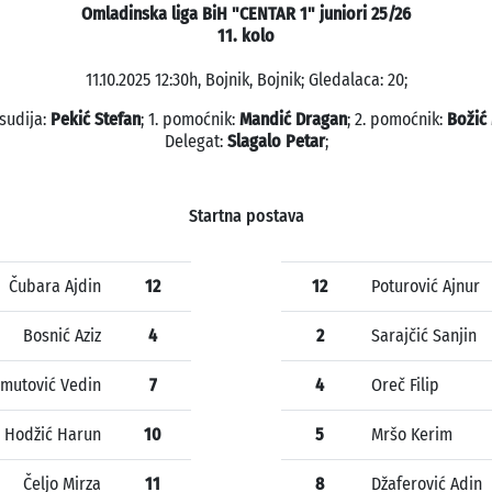
Omladinska liga BiH "CENTAR 1" juniori 25/26
11. kolo
11.10.2025 12:30h, Bojnik, Bojnik; Gledalaca: 20;
sudija:
Pekić Stefan
; 1. pomoćnik:
Mandić Dragan
; 2. pomoćnik:
Božić
Delegat:
Slagalo Petar
;
Startna postava
Čubara Ajdin
12
12
Poturović Ajnur
Bosnić Aziz
4
2
Sarajčić Sanjin
mutović Vedin
7
4
Oreč Filip
Hodžić Harun
10
5
Mršo Kerim
Čeljo Mirza
11
8
Džaferović Adin