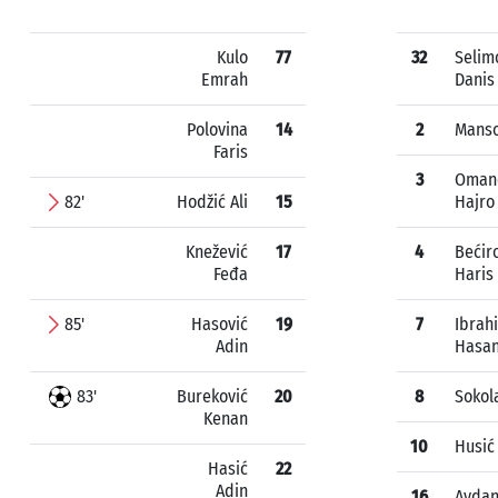
Kulo
77
32
Selim
Emrah
Danis
Polovina
14
2
Mans
Faris
3
Oman
82'
Hodžić Ali
15
Hajro
Knežević
17
4
Bećir
Feđa
Haris
85'
Hasović
19
7
Ibrah
Adin
Hasa
83'
Bureković
20
8
Sokol
Kenan
10
Husić 
Hasić
22
Adin
16
Avdan