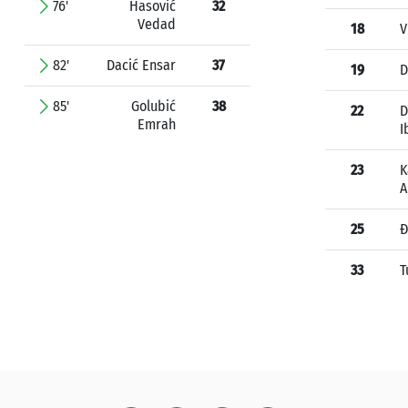
76'
Hasović
32
Vedad
18
V
82'
Dacić Ensar
37
19
D
85'
Golubić
38
22
D
Emrah
I
23
K
A
25
Đ
33
T