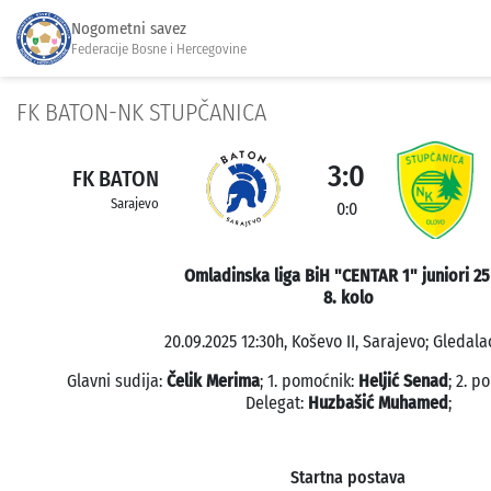
Nogometni savez
Federacije Bosne i Hercegovine
FK BATON-NK STUPČANICA
3:0
FK BATON
Sarajevo
0:0
Omladinska liga BiH "CENTAR 1" juniori 25
8. kolo
20.09.2025 12:30h, Koševo II, Sarajevo; Gledalac
Glavni sudija:
Čelik Merima
; 1. pomoćnik:
Heljić Senad
; 2. p
Delegat:
Huzbašić Muhamed
;
Startna postava