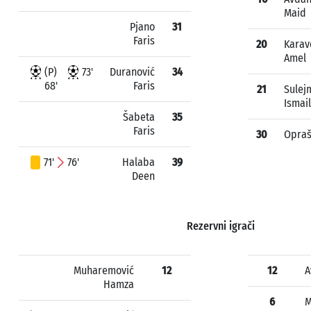
Maid
Pjano
31
Faris
20
Karav
Amel
(P)
73'
Duranović
34
68'
Faris
21
Sulej
Ismail
Šabeta
35
Faris
30
Opraš
71'
76'
Halaba
39
Deen
Rezervni igrači
Muharemović
12
12
A
Hamza
6
M