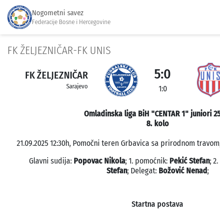
Nogometni savez
Federacije Bosne i Hercegovine
FK ŽELJEZNIČAR-FK UNIS
5:0
FK ŽELJEZNIČAR
Sarajevo
1:0
Omladinska liga BiH "CENTAR 1" juniori 2
8. kolo
21.09.2025 12:30h, Pomočni teren Grbavica sa prirodnom travom,
Glavni sudija:
Popovac Nikola
; 1. pomoćnik:
Pekić Stefan
; 2
Stefan
; Delegat:
Božović Nenad
;
Startna postava