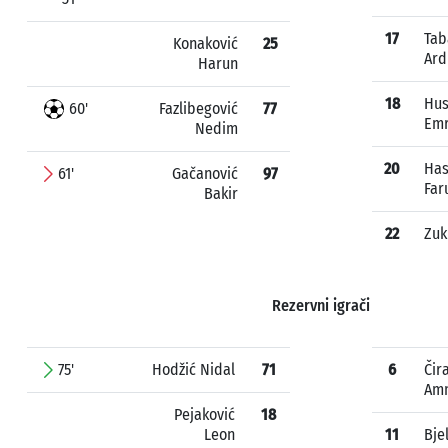
17
Tab
Konaković
25
Ard
Harun
18
Hus
60'
Fazlibegović
77
Em
Nedim
20
Has
61'
Gačanović
97
Far
Bakir
22
Zuk
Rezervni igrači
75'
Hodžić Nidal
71
6
Čir
Am
Pejaković
18
Leon
11
Bje