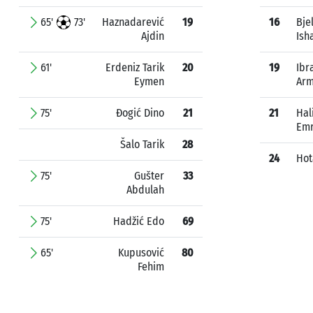
65'
73'
Haznadarević
19
16
Bje
Ajdin
Ish
61'
Erdeniz Tarik
20
19
Ibr
Eymen
Ar
75'
Đogić Dino
21
21
Hal
Em
Šalo Tarik
28
24
Hot
75'
Gušter
33
Abdulah
75'
Hadžić Edo
69
65'
Kupusović
80
Fehim