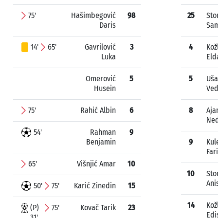
75'
Hašimbegović
98
25
Sto
Daris
Sa
14'
65'
Gavrilović
3
4
Kož
Luka
Eld
Omerović
5
5
Uša
Husein
Ve
75'
Rahić Albin
6
8
Aja
Ne
54'
Rahman
9
Benjamin
9
Kul
Far
65'
Višnjić Amar
10
10
Sto
Ani
50'
75'
Karić Zinedin
15
14
Kož
(P)
75'
Kovač Tarik
23
Edi
31'