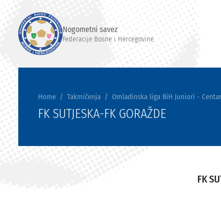
Nogometni savez
Federacije Bosne i Hercegovine
Home
Takmičenja
Omladinska liga BiH Juniori - Centar
FK SUTJESKA-FK GORAŽDE
FK SU