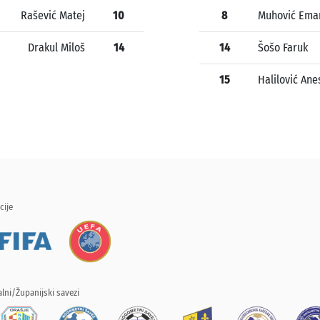
Rašević Matej
10
8
Muhović Ema
Drakul Miloš
14
14
Šošo Faruk
15
Halilović Ane
cije
lni/Županijski savezi