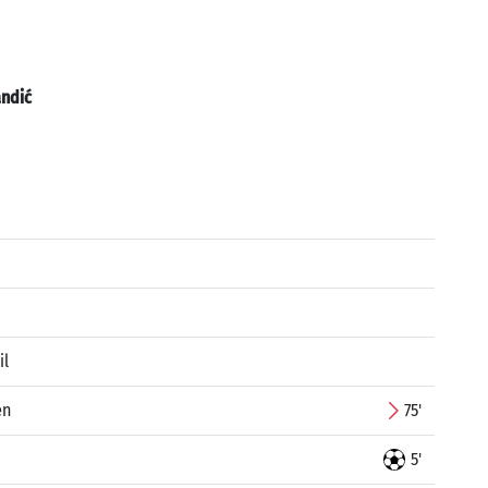
ndić
il
en
75'
5'