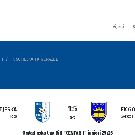
Vijesti
S
 1
FK SUTJESKA-FK GORAŽDE
1:5
TJESKA
FK G
Foča
Goražde
0:3
Omladinska liga BiH "CENTAR 1" juniori 25/26