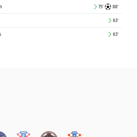
n
75'
88'
63'
s
63'