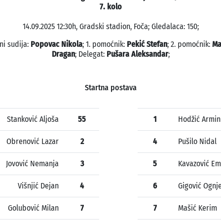
7. kolo
14.09.2025 12:30h, Gradski stadion, Foča; Gledalaca: 150;
ni sudija:
Popovac Nikola
; 1. pomoćnik:
Pekić Stefan
; 2. pomoćnik:
Ma
Dragan
; Delegat:
Pušara Aleksandar
;
Startna postava
Stanković Aljoša
55
1
Hodžić Armin
Obrenović Lazar
2
4
Pušilo Nidal
Jovović Nemanja
3
5
Kavazović Em
Višnjić Dejan
4
6
Gigović Ognj
Golubović Milan
7
7
Mašić Kerim