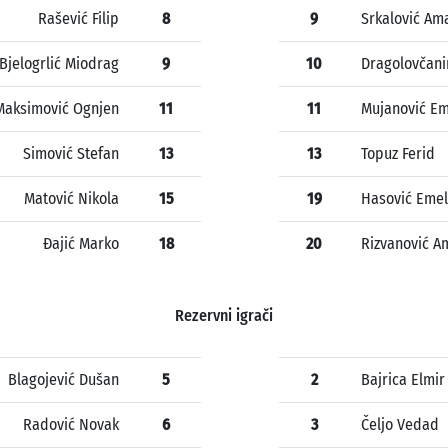
Rašević Filip
8
9
Srkalović Am
Bjelogrlić Miodrag
9
10
Dragolovčani
Maksimović Ognjen
11
11
Mujanović Em
Simović Stefan
13
13
Topuz Ferid
Matović Nikola
15
19
Hasović Emel
Đajić Marko
18
20
Rizvanović A
Rezervni igrači
Blagojević Dušan
5
2
Bajrica Elmir
Radović Novak
6
3
Čeljo Vedad