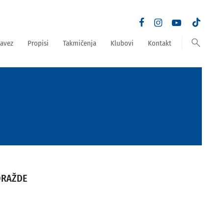
search
avez
Propisi
Takmičenja
Klubovi
Kontakt
ORAŽDE