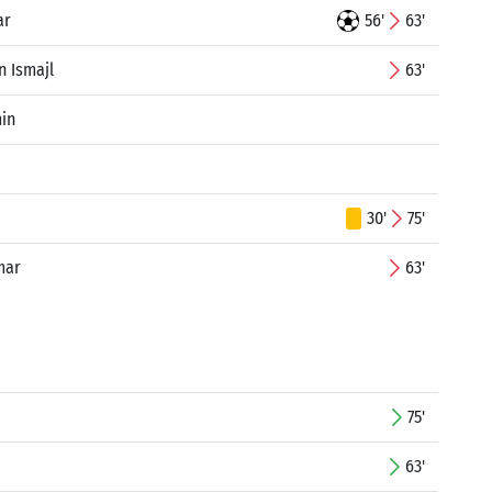
ar
56'
63'
n Ismajl
63'
in
30'
75'
mar
63'
75'
63'