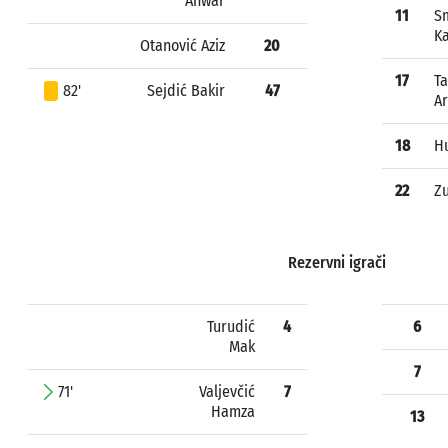
Anwar
11
Sm
Ka
Otanović Aziz
20
17
T
82'
Sejdić Bakir
47
Ar
18
H
22
Zu
Rezervni igrači
Turudić
4
6
Mak
7
71'
Valjevčić
7
Hamza
13