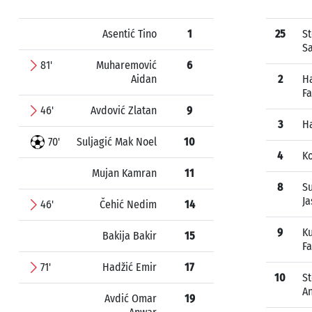
Asentić Tino
1
25
S
S
81'
Muharemović
6
Aidan
2
H
Fa
46'
Avdović Zlatan
9
3
Ha
70'
Suljagić Mak Noel
10
4
Ko
Mujan Kamran
11
8
S
J
46'
Čehić Nedim
14
9
Ku
Bakija Bakir
15
Fa
71'
Hadžić Emir
17
10
S
An
Avdić Omar
19