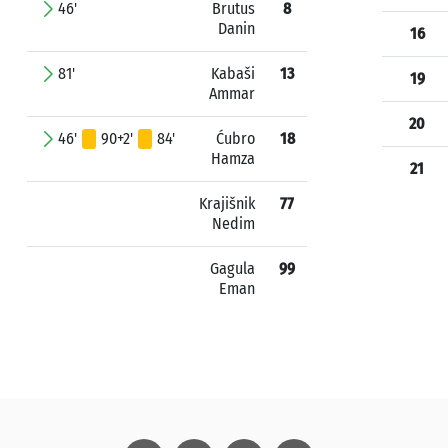
46'
Brutus
8
Danin
16
81'
Kabaši
13
19
Ammar
20
46'
90+2'
84'
Ćubro
18
Hamza
21
Krajišnik
77
Nedim
Gagula
99
Eman