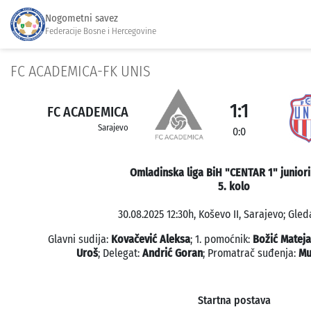
Nogometni savez
Federacije Bosne i Hercegovine
FC ACADEMICA-FK UNIS
1:1
FC ACADEMICA
Sarajevo
0:0
Omladinska liga BiH "CENTAR 1" juniori
5. kolo
30.08.2025 12:30h, Koševo II, Sarajevo; Gled
Glavni sudija:
Kovačević Aleksa
; 1. pomoćnik:
Božić Mateja
Uroš
; Delegat:
Andrić Goran
; Promatrač suđenja:
Mu
Startna postava