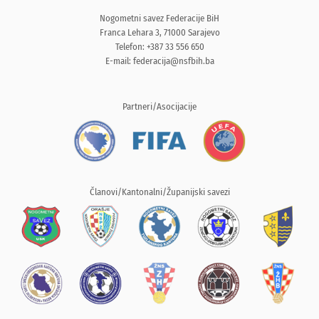
Nogometni savez Federacije BiH
Franca Lehara 3, 71000 Sarajevo
Telefon: +387 33 556 650
E-mail:
federacija@nsfbih.ba
Partneri/Asocijacije
Članovi/Kantonalni/Županijski savezi