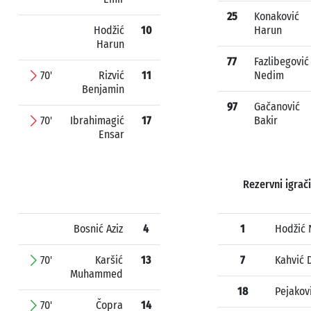
25
Konaković
Hodžić
10
Harun
Harun
77
Fazlibegović
70'
Rizvić
11
Nedim
Benjamin
97
Gačanović
70'
Ibrahimagić
17
Bakir
Ensar
Rezervni igrači
Bosnić Aziz
4
1
Hodžić 
70'
Karšić
13
7
Kahvić 
Muhammed
18
Pejakov
70'
Čopra
14