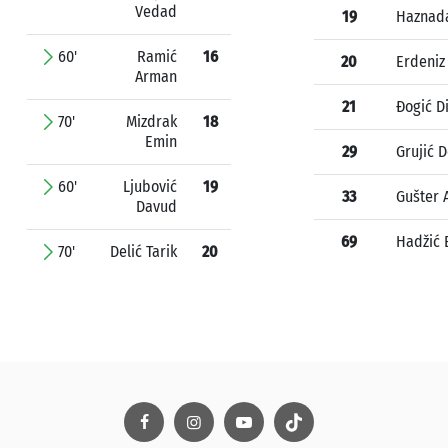
Vedad
19
Haznada
60'
Ramić
16
20
Erdeniz
Arman
21
Đogić D
70'
Mizdrak
18
Emin
29
Grujić 
60'
Ljubović
19
33
Gušter 
Davud
69
Hadžić 
70'
Delić Tarik
20