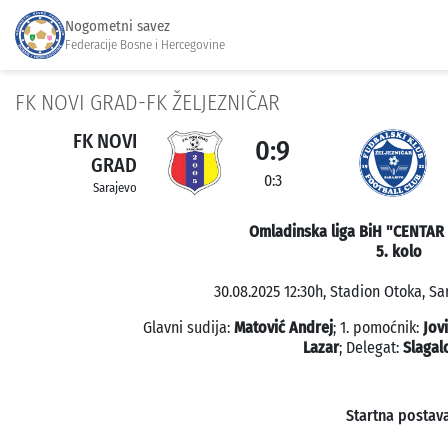
Nogometni savez
Federacije Bosne i Hercegovine
FK NOVI GRAD-FK ŽELJEZNIČAR
FK NOVI
0:9
GRAD
0:3
Sarajevo
Omladinska liga BiH "CENTAR 1
5. kolo
30.08.2025 12:30h, Stadion Otoka, Sa
Glavni sudija:
Matović Andrej
; 1. pomoćnik:
Jov
Lazar
; Delegat:
Slagal
Startna postav