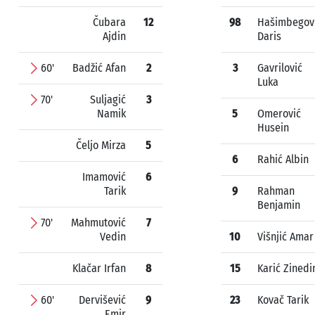
Čubara
12
98
Hašimbegov
Ajdin
Daris
60'
Badžić Afan
2
3
Gavrilović
Luka
70'
Suljagić
3
Namik
5
Omerović
Husein
Čeljo Mirza
5
6
Rahić Albin
Imamović
6
Tarik
9
Rahman
Benjamin
70'
Mahmutović
7
Vedin
10
Višnjić Amar
Klačar Irfan
8
15
Karić Zinedi
60'
Dervišević
9
23
Kovač Tarik
Emir