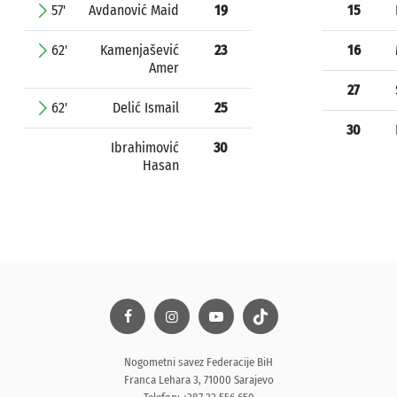
57'
Avdanović Maid
19
15
62'
Kamenjašević
23
16
Amer
27
62'
Delić Ismail
25
30
Ibrahimović
30
Hasan
Nogometni savez Federacije BiH
Franca Lehara 3, 71000 Sarajevo