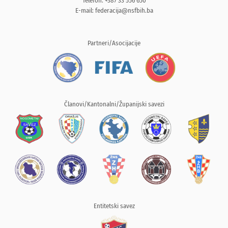
Telefon: +387 33 556 650
E-mail:
federacija@nsfbih.ba
Partneri/Asocijacije
Članovi/Kantonalni/Županijski savezi
Entitetski savez