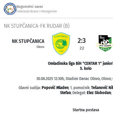
Nogometni savez
Federacije Bosne i Hercegovine
NK STUPČANICA-FK RUDAR (B)
2:3
NK STUPČANICA
Olovo
2:2
Omladinska liga BiH "CENTAR 1" junior
5. kolo
30.08.2025 12:30h, Stadion Danac Olovo, Olovo; 
Glavni sudija:
Popović Mladen
; 1. pomoćnik:
Tešanović Ni
Stefan
; Delegat:
Elez Slobodan
;
Startna postava