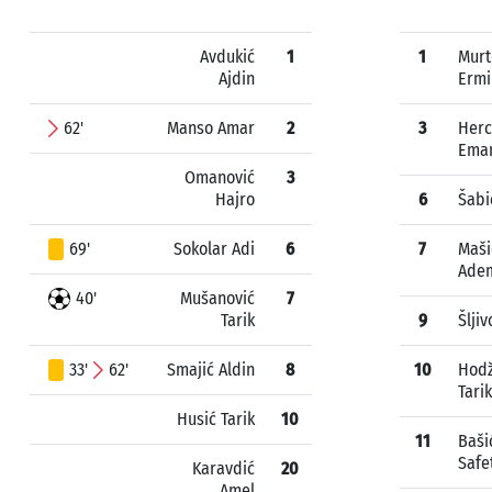
Avdukić
1
1
Murt
Ajdin
Ermi
62'
Manso Amar
2
3
Her
Ema
Omanović
3
Hajro
6
Šabi
69'
Sokolar Adi
6
7
Maši
Ade
40'
Mušanović
7
Tarik
9
Šlji
33'
62'
Smajić Aldin
8
10
Hodž
Tarik
Husić Tarik
10
11
Baši
Safe
Karavdić
20
Amel