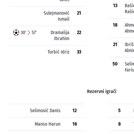
13
Baši
Raši
Sulejmanović
21
Ismail
18
Ahm
Ahm
30'
57'
Dramalija
22
Ibrahim
21
Ibri
Almi
Turbić Idriz
33
50
Seli
Faris
Rezervni igrači
Selimović Danis
12
5
Manso Harun
16
8