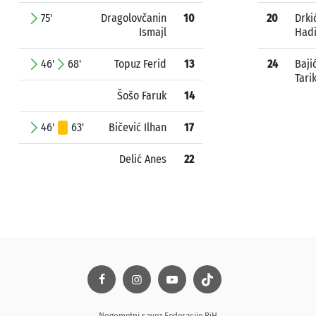
75'
Dragolovčanin
10
20
Drki
Ismajl
Had
46'
68'
Topuz Ferid
13
24
Baji
Tari
Šošo Faruk
14
46'
63'
Bičević Ilhan
17
Delić Anes
22
Nogometni savez Federacije BiH