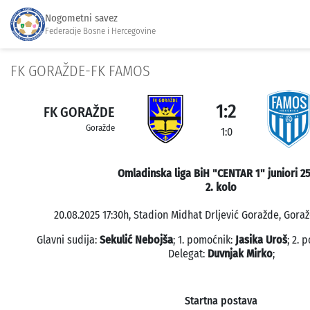
Nogometni savez
Federacije Bosne i Hercegovine
FK GORAŽDE-FK FAMOS
1:2
FK GORAŽDE
Goražde
1:0
Omladinska liga BiH "CENTAR 1" juniori 2
2. kolo
20.08.2025 17:30h, Stadion Midhat Drljević Goražde, Goraž
Glavni sudija:
Sekulić Nebojša
; 1. pomoćnik:
Jasika Uroš
; 2. 
Delegat:
Duvnjak Mirko
;
Startna postava