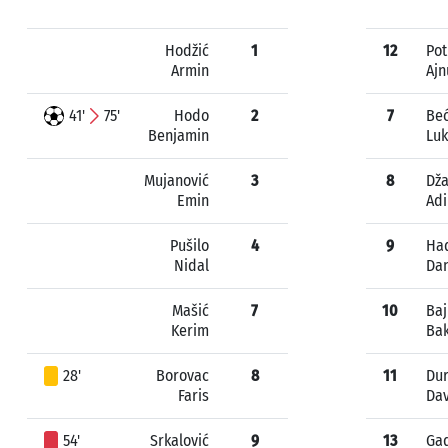
Hodžić
1
12
Pot
Armin
Ajn
41'
75'
Hodo
2
7
Beć
Benjamin
Lu
Mujanović
3
8
Dža
Emin
Adi
Pušilo
4
9
Ha
Nidal
Da
Mašić
7
10
Baj
Kerim
Bak
28'
Borovac
8
11
Dur
Faris
Da
54'
Srkalović
9
13
Ga