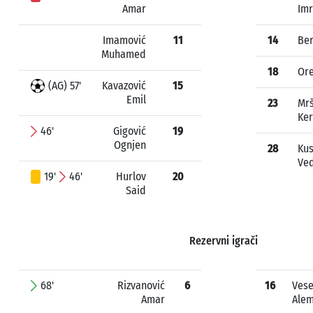
Amar
Im
Imamović
11
14
Ber
Muhamed
18
Ore
(AG) 57'
Kavazović
15
Emil
23
Mr
Ke
46'
Gigović
19
Ognjen
28
Kus
Ve
19'
46'
Hurlov
20
Said
Rezervni igrači
68'
Rizvanović
6
16
Vese
Amar
Ale