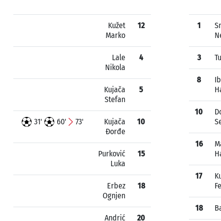
Kužet
12
1
S
Marko
N
Lale
4
3
Tu
Nikola
8
I
Kujača
5
H
Stefan
10
D
31'
60'
73'
Kujača
10
S
Đorđe
16
M
Purković
15
H
Luka
17
K
Erbez
18
F
Ognjen
18
B
Andrić
20