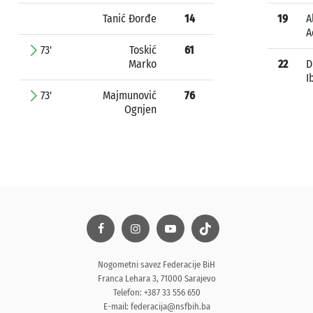
Tanić Đorđe
14
19
A
A
73'
Toskić
61
Marko
22
D
I
73'
Majmunović
76
Ognjen
Nogometni savez Federacije BiH
Franca Lehara 3, 71000 Sarajevo
Telefon: +387 33 556 650
E-mail:
federacija@nsfbih.ba