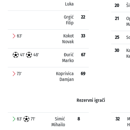
Luka
20
Š
Grgić
22
21
O
Filip
M
63'
Kokot
33
25
S
Novak
30
K
41'
48'
Đurić
67
K
Marko
73'
Koprivica
69
Damjan
Rezervni igrači
63'
71'
Simić
8
32
M
Mihailo
H