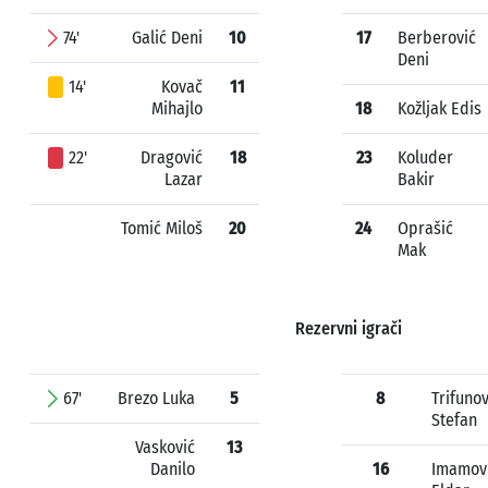
74'
Galić Deni
10
17
Berberović
Deni
14'
Kovač
11
Mihajlo
18
Kožljak Edis
22'
Dragović
18
23
Koluder
Lazar
Bakir
Tomić Miloš
20
24
Oprašić
Mak
Rezervni igrači
67'
Brezo Luka
5
8
Trifunov
Stefan
Vasković
13
Danilo
16
Imamov