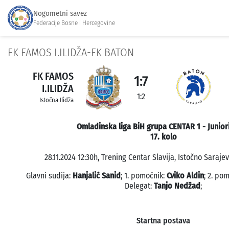
Nogometni savez
Federacije Bosne i Hercegovine
FK FAMOS I.ILIDŽA-FK BATON
FK FAMOS
1:7
I.ILIDŽA
1:2
Istočna Ilidža
Omladinska liga BiH grupa CENTAR 1 - Junior
17. kolo
28.11.2024 12:30h, Trening Centar Slavija, Istočno Sarajev
Glavni sudija:
Hanjalić Sanid
; 1. pomoćnik:
Cviko Aldin
; 2. po
Delegat:
Tanjo Nedžad
;
Startna postava