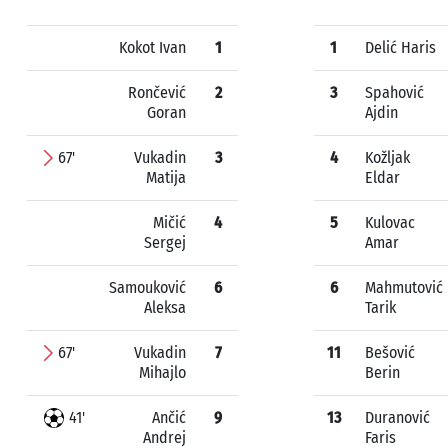
Kokot Ivan
1
1
Delić Haris
Rončević
2
3
Spahović
Goran
Ajdin
67'
Vukadin
3
4
Kožljak
Matija
Eldar
Mičić
4
5
Kulovac
Sergej
Amar
Samouković
6
6
Mahmutović
Aleksa
Tarik
67'
Vukadin
7
11
Bešović
Mihajlo
Berin
41'
Ančić
9
13
Duranović
Andrej
Faris