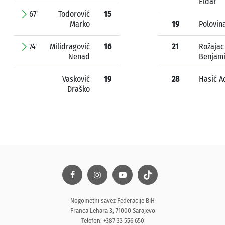
Eldar
67'
Todorović
15
Marko
19
Polovina
74'
Milidragović
16
21
Rožajac
Nenad
Benjam
Vasković
19
28
Hasić A
Draško
Nogometni savez Federacije BiH
Franca Lehara 3, 71000 Sarajevo
Telefon: +387 33 556 650