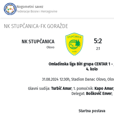
Nogometni savez
Federacije Bosne i Hercegovine
NK STUPČANICA-FK GORAŽDE
5:2
NK STUPČANICA
Olovo
2:1
Omladinska liga BiH grupa CENTAR 1 - 
4. kolo
31.08.2024 12:30h, Stadion Danac Olovo, Olov
Glavni sudija:
Turbić Amar
; 1. pomoćnik:
Kapo Amar
Delegat:
Bošković Enver
;
Startna postava