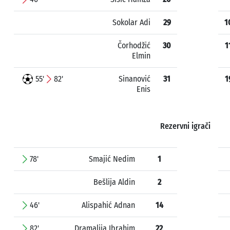
Sokolar Adi
29
1
Čorhodžić
30
1
Elmin
55'
82'
Sinanović
31
1
Enis
Rezervni igrači
78'
Smajić Nedim
1
Bešlija Aldin
2
46'
Alispahić Adnan
14
82'
Dramalija Ibrahim
22