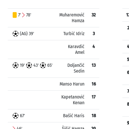
7'
78'
Muharemović
32
1
Hamza
(AG) 39'
Turbić Idriz
3
Karavdić
4
Amel
19'
43'
65'
Doljančić
13
Sedin
Manso Harun
16
Kapetanović
17
Kenan
67'
Bašić Haris
18
46'
Šišić Hamza
20