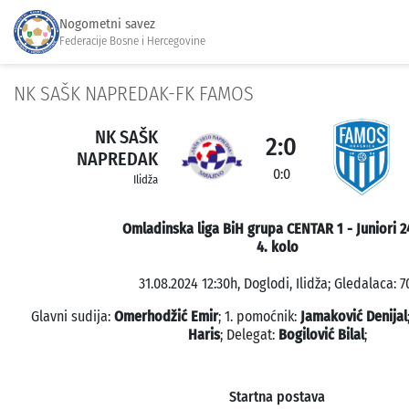
Nogometni savez
Federacije Bosne i Hercegovine
NK SAŠK NAPREDAK-FK FAMOS
NK SAŠK
2:0
NAPREDAK
0:0
Ilidža
Omladinska liga BiH grupa CENTAR 1 - Juniori 2
4. kolo
31.08.2024 12:30h, Doglodi, Ilidža; Gledalaca: 7
Glavni sudija:
Omerhodžić Emir
; 1. pomoćnik:
Jamaković Denijal
Haris
; Delegat:
Bogilović Bilal
;
Startna postava