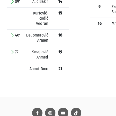
89'
Alić Bakir
14
9
Za
Sa
Kurtović-
15
Rodić
Vedran
16
Mr
46'
Deliomerović
18
Arman
72'
Smajlović
19
Ahmed
Ahmić Dino
21