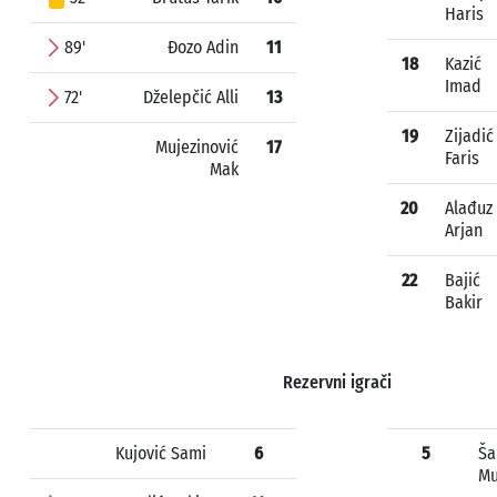
Haris
89'
Đozo Adin
11
18
Kazić
Imad
72'
Dželepčić Alli
13
19
Zijadić
Mujezinović
17
Faris
Mak
20
Alađuz
Arjan
22
Bajić
Bakir
Rezervni igrači
Kujović Sami
6
5
Ša
M