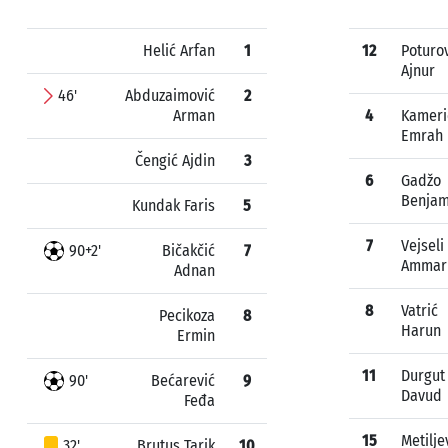
Helić Arfan
1
12
Poturo
Ajnur
46'
Abduzaimović
2
Arman
4
Kameri
Emrah
Čengić Ajdin
3
6
Gadžo
Benjam
Kundak Faris
5
7
Vejseli
90+2'
Bičakčić
7
Ammar
Adnan
8
Vatrić
Pecikoza
8
Harun
Ermin
11
Durgut
90'
Bećarević
9
Davud
Feđa
15
Metilje
32'
Brutus Tarik
10