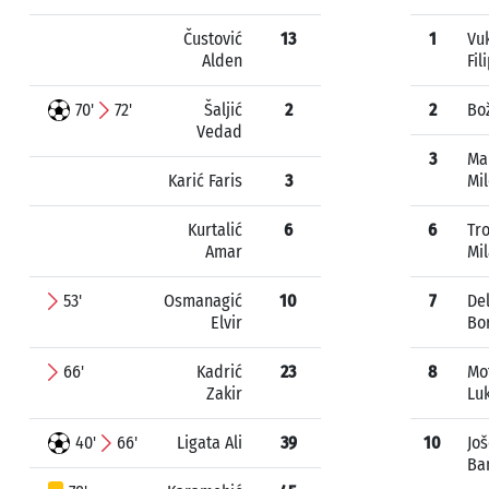
Čustović
13
1
Vu
Alden
Fil
70'
72'
Šaljić
2
2
Bož
Vedad
3
Ma
Karić Faris
3
Mi
Kurtalić
6
6
Tr
Amar
Mi
53'
Osmanagić
10
7
De
Elvir
Bo
66'
Kadrić
23
8
Mo
Zakir
Lu
40'
66'
Ligata Ali
39
10
Još
Ba