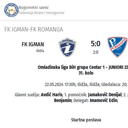
Nogometni savez
Federacije Bosne i Hercegovine
FK IGMAN-FK ROMANIJA
5:0
FK IGMAN
Ilidža
2:0
Omladinska liga BiH grupa Centar 1 - JUNIORI 2
31. kolo
22.05.2024 17:30h, Ilidža, Ilidža; Gledalaca: 20;
Glavni sudija:
Avdić Haris
; 1. pomoćnik:
Jamaković Denijal
; 2
Benjamin
; Delegat:
Imamović Edin
;
Startna postava