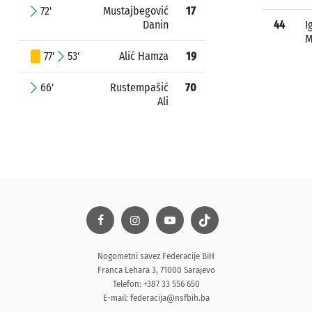
72'
Mustajbegović
17
Danin
44
I
M
77'
53'
Alić Hamza
19
66'
Rustempašić
70
Ali
Nogometni savez Federacije BiH
Franca Lehara 3, 71000 Sarajevo
Telefon: +387 33 556 650
E-mail:
federacija@nsfbih.ba