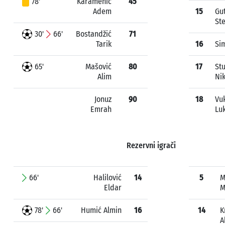
78'
Karamehić
45
Adem
15
Gut
St
30'
66'
Bostandžić
71
Tarik
16
Sim
65'
Mašović
80
17
St
Alim
Ni
Jonuz
90
18
Vu
Emrah
Lu
Rezervni igrači
66'
Halilović
14
5
M
Eldar
M
78'
66'
Humić Almin
16
14
K
A