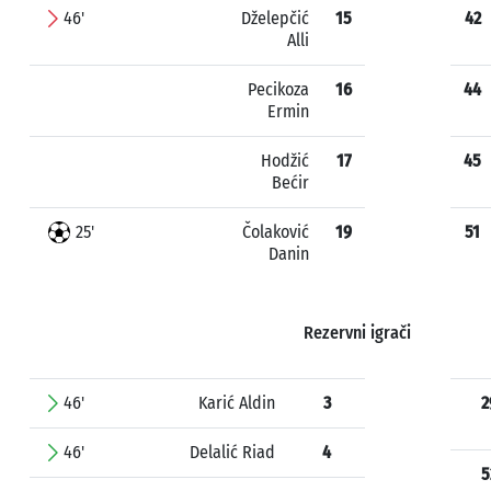
46'
Dželepčić
15
42
Alli
Pecikoza
16
44
Ermin
Hodžić
17
45
Bećir
25'
Čolaković
19
51
Danin
Rezervni igrači
46'
Karić Aldin
3
2
46'
Delalić Riad
4
5