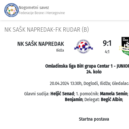
Nogometni savez
Federacije Bosne i Hercegovine
NK SAŠK NAPREDAK-FK RUDAR (B)
9:1
NK SAŠK NAPREDAK
Ilidža
4:1
Omladinska liga BiH grupa Centar 1 - JUNIOR
24. kolo
20.04.2024 13:30h, Doglodi, Ilidža; Gledalac
Glavni sudija:
Heljić Senad
; 1. pomoćnik:
Mamela Semin
Benjamin
; Delegat:
Begić Albin
;
Startna postava