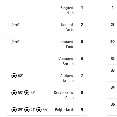
Begović
1
1
Irfan
46'
Kundak
2
27
Faris
46'
Imamović
5
30
Emir
Vojinović
6
32
Borjan
33
68'
Adilović
7
Arman
34
58'
55'
Derviškadić
8
Emin
36
89'
21'
44'
Peljto Tarik
9