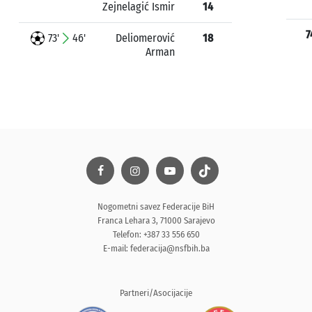
Zejnelagić Ismir
14
7
73'
46'
Deliomerović
18
Arman
Nogometni savez Federacije BiH
Franca Lehara 3, 71000 Sarajevo
Telefon: +387 33 556 650
E-mail:
federacija@nsfbih.ba
Partneri/Asocijacije