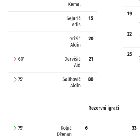
Kemal
19
Sejarić
15
Adis
22
Grizić
20
Aldin
25
60'
Dervišić
21
Aid
75'
Salihović
80
Aldin
Rezervni igrači
75'
Koljić
6
33
Dženan