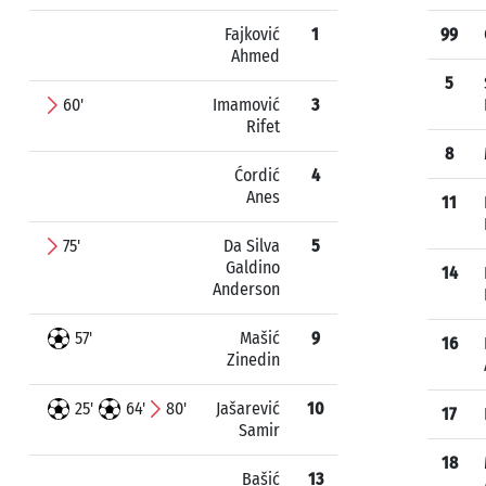
Fajković
1
99
Ahmed
5
60'
Imamović
3
Rifet
8
Ćordić
4
Anes
11
75'
Da Silva
5
Galdino
14
Anderson
57'
Mašić
9
16
Zinedin
25'
64'
80'
Jašarević
10
17
Samir
18
Bašić
13