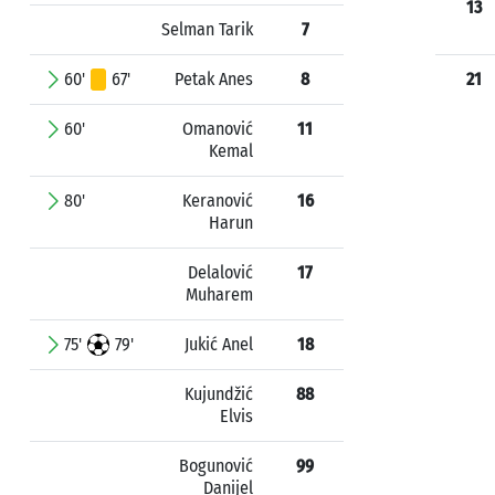
13
Selman Tarik
7
60'
67'
Petak Anes
8
21
60'
Omanović
11
Kemal
80'
Keranović
16
Harun
Delalović
17
Muharem
75'
79'
Jukić Anel
18
Kujundžić
88
Elvis
Bogunović
99
Danijel