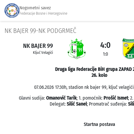
Nogometni savez
Federacije Bosne i Hercegovine
NK BAJER 99-NK PODGRMEČ
4:0
NK BAJER 99
Ključ Velagići
1:0
Druga liga Federacije BiH grupa ZAPAD 
26. kolo
07.06.2026 17:30h, stadion nk bajer 99, ključ velagići
Glavni sudija:
Omanović Tarik
; 1. pomoćnik:
Prošić Ismet
; 2
Delegat:
Silić Sanel
; Promatrač suđenja:
Sil
Startna postava