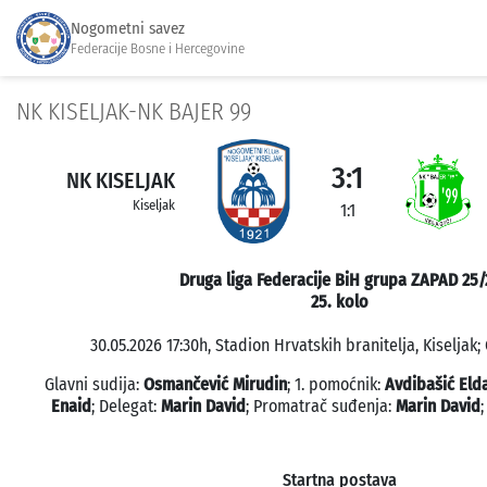
Nogometni savez
Federacije Bosne i Hercegovine
NK KISELJAK-NK BAJER 99
3:1
NK KISELJAK
Kiseljak
1:1
Druga liga Federacije BiH grupa ZAPAD 25/
25. kolo
30.05.2026 17:30h, Stadion Hrvatskih branitelja, Kiseljak;
Glavni sudija:
Osmančević Mirudin
; 1. pomoćnik:
Avdibašić Eld
Enaid
; Delegat:
Marin David
; Promatrač suđenja:
Marin David
Startna postava