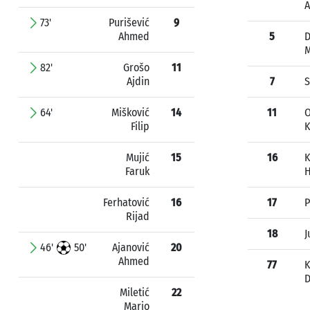
A
73'
Purišević
9
Ahmed
5
D
82'
Grošo
11
Ajdin
7
S
64'
Mišković
14
11
O
Filip
K
Mujić
15
16
K
Faruk
H
Ferhatović
16
17
P
Rijad
18
J
46'
50'
Ajanović
20
Ahmed
77
K
D
Miletić
22
Mario