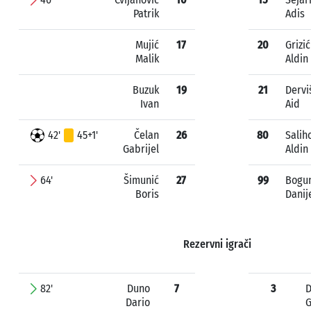
Patrik
Adis
Mujić
17
20
Grizić
Malik
Aldin
Buzuk
19
21
Dervi
Ivan
Aid
42'
45+1'
Čelan
26
80
Salih
Gabrijel
Aldin
64'
Šimunić
27
99
Bogu
Boris
Danij
Rezervni igrači
82'
Duno
7
3
D
Dario
G