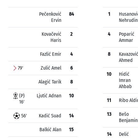
Pečenković
84
1
Husanovi
Ervin
Nehrudin
Kovačević
2
4
Poparić
Haris
Ammar
Fazlić Emir
4
8
Kavazovi
Ahmed
79'
Zulić Amel
6
10
Hidić
Imran
Alagić Tarik
8
Ahbab
(P)
Ljutić Adnan
10
11
Ribo Aldi
16'
13
Bešo
56'
Kadić Suad
14
Benjamin
Balkić Alan
15
14
Delić