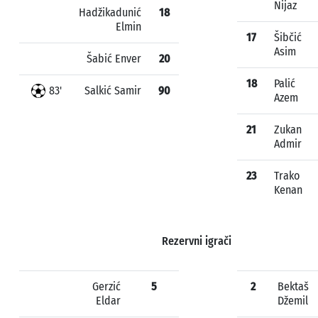
Nijaz
Hadžikadunić
18
Elmin
17
Šibčić
Asim
Šabić Enver
20
18
Palić
83'
Salkić Samir
90
Azem
21
Zukan
Admir
23
Trako
Kenan
Rezervni igrači
Gerzić
5
2
Bektaš
Eldar
Džemil