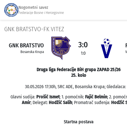
Nogometni savez
Federacije Bosne i Hercegovine
GNK BRATSTVO-FK VITEZ
3:0
GNK BRATSTVO
Bosanska Krupa
V
1:0
Druga liga Federacije BiH grupa ZAPAD 25/26
25. kolo
30.05.2026 17:30h, SRC ADE, Bosanska Krupa; Gledalaca: 
Glavni sudija:
Prošić Ismet
; 1. pomoćnik:
Fajić Belmin
; 2. pomoć
Amir
; Delegat:
Hodžić Salih
; Promatrač suđenja:
Hodžić S
Startna postava