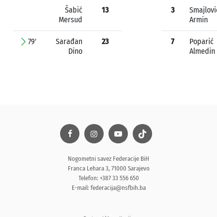
Šabić
13
3
Smajlovi
Mersud
Armin
79'
Sarađan
23
7
Poparić
Dino
Almedin
Nogometni savez Federacije BiH
Franca Lehara 3, 71000 Sarajevo
Telefon: +387 33 556 650
E-mail:
federacija@nsfbih.ba