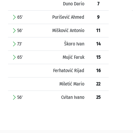
Duno Dario
7
65'
Purišević Ahmed
9
56'
Mišković Antonio
11
73'
Škoro Ivan
14
65'
Mujić Faruk
15
Ferhatović Rijad
16
Miletić Mario
22
56'
Cvitan Ivano
25