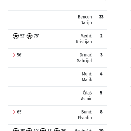
Bencun
33
Darijo
52'
78'
Medić
2
Kristijan
56'
Drmač
3
Gabrijel
Mujić
4
Malik
Čilaš
5
Asmir
65'
Bunić
8
Elvedin
15'
10'
55'
76'
Grubešić
10