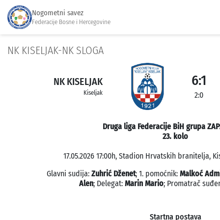
Nogometni savez
Federacije Bosne i Hercegovine
NK KISELJAK-NK SLOGA
6:1
NK KISELJAK
Kiseljak
2:0
Druga liga Federacije BiH grupa ZA
23. kolo
17.05.2026 17:00h, Stadion Hrvatskih branitelja, Ki
Glavni sudija:
Zuhrić Dženet
; 1. pomoćnik:
Malkoć Adm
Alen
; Delegat:
Marin Mario
; Promatrač suđe
Startna postava