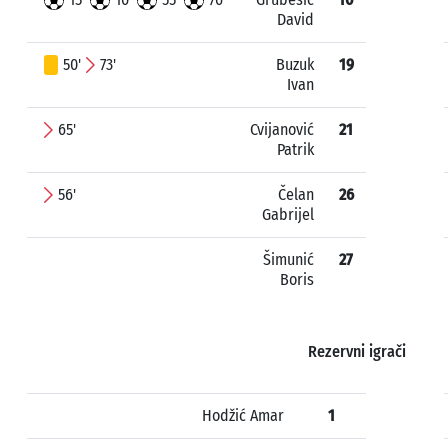
David
50'
73'
Buzuk
19
Ivan
65'
Cvijanović
21
Patrik
56'
Čelan
26
Gabrijel
Šimunić
27
Boris
Rezervni igrači
Hodžić Amar
1