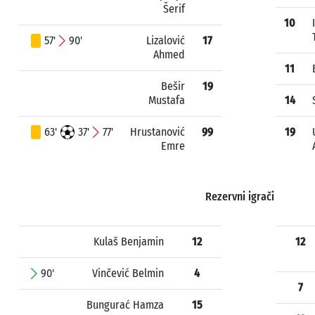
Šerif
10
57'
90'
Lizalović
17
Ahmed
11
Bešir
19
Mustafa
14
63'
37'
77'
Hrustanović
99
19
Emre
Rezervni igrači
Kulaš Benjamin
12
12
90'
Vinčević Belmin
4
7
Bungurać Hamza
15