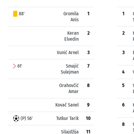
88'
Gromila
1
1
Anis
Keran
2
2
Elvedin
Vunić Arnel
3
3
61'
Smajić
7
Sulejman
4
Orahovčić
8
5
Amar
Kovač Sanel
9
6
(P) 56'
Tutkur Tarik
10
8
Silajdžija
11