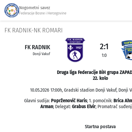
Nogometni savez
Federacije Bosne i Hercegovine
FK RADNIK-NK ROMARI
2:1
FK RADNIK
Donji Vakuf
1:0
Druga liga Federacije BiH grupa ZAPAD
22. kolo
10.05.2026 17:00h, Gradski stadion Donji Vakuf, Donji V
Glavni sudija:
Poprženović Haris
; 1. pomoćnik:
Brica Ah
Arman
; Delegat:
Grabus Elvir
; Promatrač suđenj
Startna postava