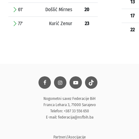
13
61'
Došlić Mirnes
20
17
77'
Kurić Zenur
23
22
Nogometni savez Federacije BiH
Franca Lehara 3, 71000 Sarajevo
Telefon: +387 33 556 650
E-mail:
federacija@nsfbih.ba
Partneri/Asocijacije