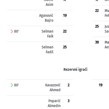
Asim
22
Mu
Aganović
19
Fe
Bajro
25
Ju
80'
Selman
22
Sa
Faik
39
Ma
Selman
25
Am
Fadil
Rezervni igrači
80'
Kavazović
2
19
Ahmed
Poparić
3
Almedin