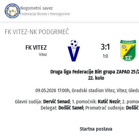
Nogometni savez
Federacije Bosne i Hercegovine
FK VITEZ-NK PODGRMEČ
3:1
FK VITEZ
Vitez
1:0
Druga liga Federacije BiH grupa ZAPAD 25/
22. kolo
09.05.2026 17:00h, Gradski stadion Vitez, Vitez; Gled
Glavni sudija:
Dervić Senad
; 1. pomoćnik:
Kutić Nezir
; 2. pomo
Delegat:
Došlić Sanel
; Promatrač suđenja:
Došlić
Startna postava