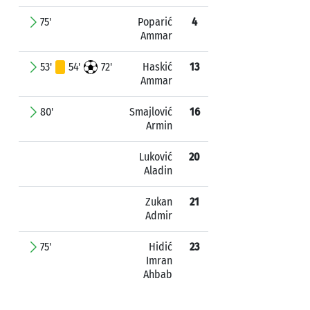
75'
Poparić
4
Ammar
53'
54'
72'
Haskić
13
Ammar
80'
Smajlović
16
Armin
Luković
20
Aladin
Zukan
21
Admir
75'
Hidić
23
Imran
Ahbab