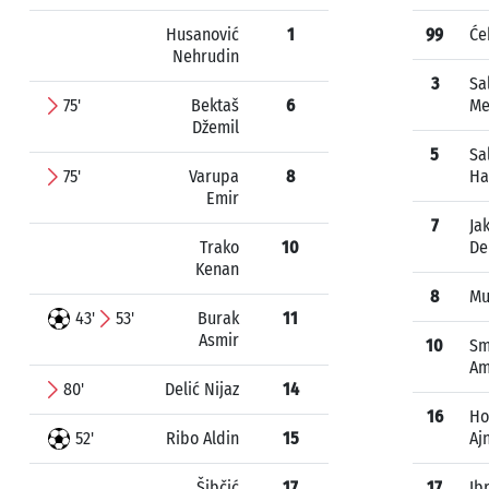
Husanović
1
99
Će
Nehrudin
3
Sa
75'
Bektaš
6
M
Džemil
5
Sa
75'
Varupa
8
Ha
Emir
7
Ja
Trako
10
De
Kenan
8
Mu
43'
53'
Burak
11
Asmir
10
Sm
Am
80'
Delić Nijaz
14
16
Ho
52'
Ribo Aldin
15
Aj
Šibčić
17
17
Ib