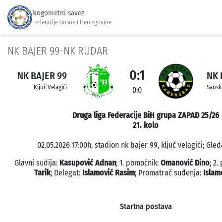
Nogometni savez
Federacije Bosne i Hercegovine
NK BAJER 99-NK RUDAR
0:1
NK BAJER 99
NK
Ključ Velagići
Sansk
0:0
Druga liga Federacije BiH grupa ZAPAD 25/26
21. kolo
02.05.2026 17:00h, stadion nk bajer 99, ključ velagići; Gled
Glavni sudija:
Kasupović Adnan
; 1. pomoćnik:
Omanović Dino
; 2
Tarik
; Delegat:
Islamović Rasim
; Promatrač suđenja:
Islam
Startna postava