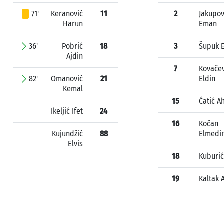
71'
Keranović
11
2
Jakupov
Harun
Eman
36'
Pobrić
18
3
Šupuk 
Ajdin
7
Kovačev
82'
Omanović
21
Eldin
Kemal
15
Ćatić 
Ikeljić Ifet
24
16
Kočan
Kujundžić
88
Elmedi
Elvis
18
Kuburić
19
Kaltak 