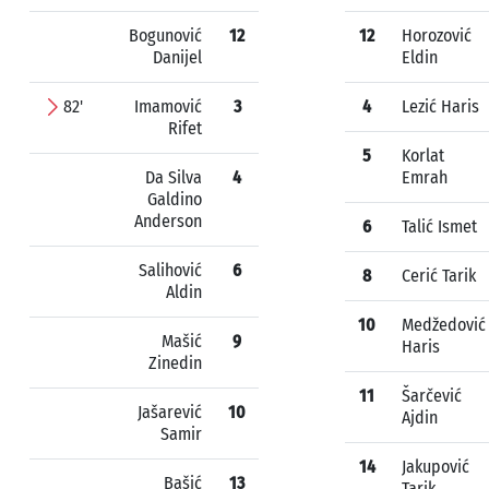
Bogunović
12
12
Horozović
Danijel
Eldin
82'
Imamović
3
4
Lezić Haris
Rifet
5
Korlat
Da Silva
4
Emrah
Galdino
Anderson
6
Talić Ismet
Salihović
6
8
Cerić Tarik
Aldin
10
Medžedović
Mašić
9
Haris
Zinedin
11
Šarčević
Jašarević
10
Ajdin
Samir
14
Jakupović
Bašić
13
Tarik