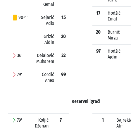
Kemal
17
Hodžić
90+1'
Sejarić
15
Emal
Adis
20
Burnić
Grizić
20
Mirza
Aldin
97
Hodžić
36'
Delalović
22
Ajdin
Muharem
79'
Ćordić
99
Anes
Rezervni igrači
79'
Koljić
7
1
Bajrekt
Dženan
Atif