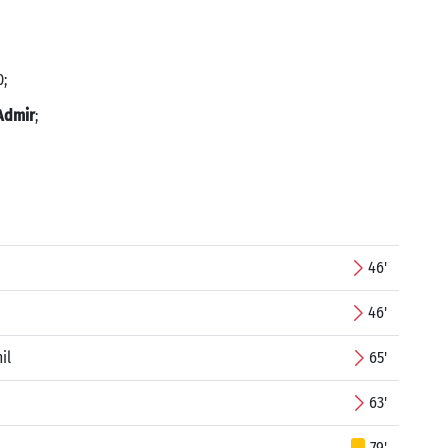
0;
Admir
;
46'
46'
il
65'
63'
79'