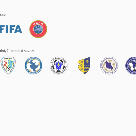
cije
lni/Županijski savezi