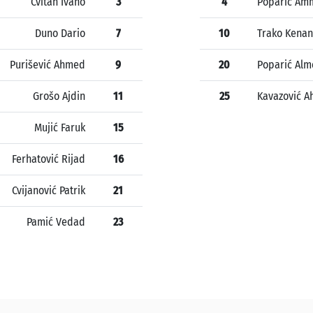
Cvitan Ivano
3
4
Poparić Am
Duno Dario
7
10
Trako Kenan
Purišević Ahmed
9
20
Poparić Alm
Grošo Ajdin
11
25
Kavazović 
Mujić Faruk
15
Ferhatović Rijad
16
Cvijanović Patrik
21
Pamić Vedad
23