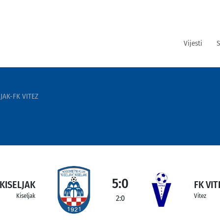
Vijesti
S
JAK-FK VITEZ
5:0
KISELJAK
FK VIT
Kiseljak
Vitez
2:0