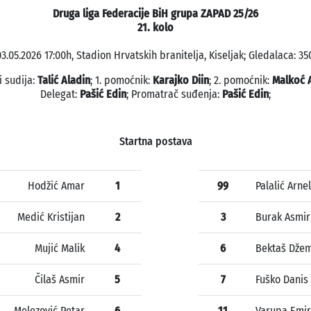
Druga liga Federacije BiH grupa ZAPAD 25/26
21. kolo
3.05.2026 17:00h, Stadion Hrvatskih branitelja, Kiseljak; Gledalaca: 35
i sudija:
Talić Aladin
; 1. pomoćnik:
Karajko Diin
; 2. pomoćnik:
Malkoć 
Delegat:
Pašić Edin
; Promatrač suđenja:
Pašić Edin
;
Startna postava
Hodžić Amar
1
99
Palalić Arnel
Medić Kristijan
2
3
Burak Asmir
Mujić Malik
4
6
Bektaš Džem
Čilaš Asmir
5
7
Fuško Danis
Melezović Petar
6
11
Varupa Emir