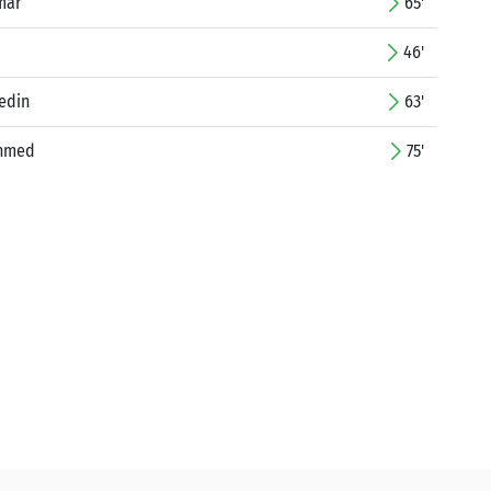
mar
65'
46'
edin
63'
Ahmed
75'