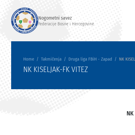
Nogometni savez
Federacije Bosne i Hercegovine
Home
Takmičenja
Druga liga FBiH - Zapad
NK KISEL
NK KISELJAK-FK VITEZ
NK 