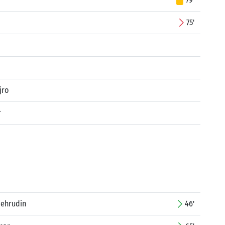
75'
jro
r
Nehrudin
46'