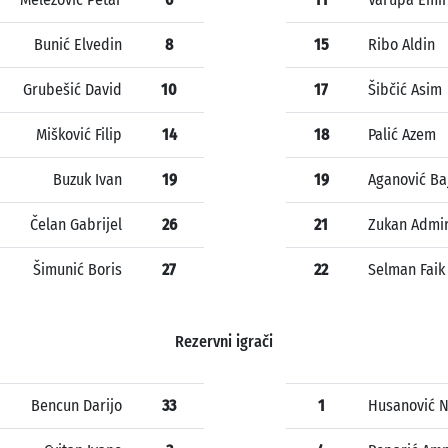
Bunić Elvedin
8
15
Ribo Aldin
Grubešić David
10
17
Šibčić Asim
Mišković Filip
14
18
Palić Azem
Buzuk Ivan
19
19
Aganović Ba
Čelan Gabrijel
26
21
Zukan Admi
Šimunić Boris
27
22
Selman Faik
Rezervni igrači
Bencun Darijo
33
1
Husanović 