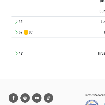
Jus
Bun
46'
Li
69'
85'
42'
Hrus
Partneri/Asocija