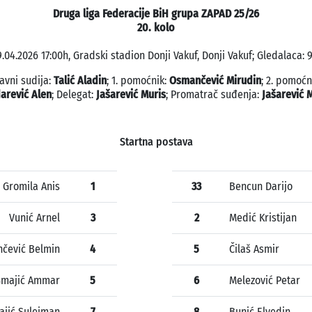
Druga liga Federacije BiH grupa ZAPAD 25/26
20. kolo
9.04.2026 17:00h, Gradski stadion Donji Vakuf, Donji Vakuf; Gledalaca: 9
avni sudija:
Talić Aladin
; 1. pomoćnik:
Osmančević Mirudin
; 2. pomoćn
arević Alen
; Delegat:
Jašarević Muris
; Promatrač suđenja:
Jašarević 
Startna postava
Gromila Anis
1
33
Bencun Darijo
Vunić Arnel
3
2
Medić Kristijan
nčević Belmin
4
5
Čilaš Asmir
Smajić Ammar
5
6
Melezović Petar
ajić Sulejman
7
8
Bunić Elvedin