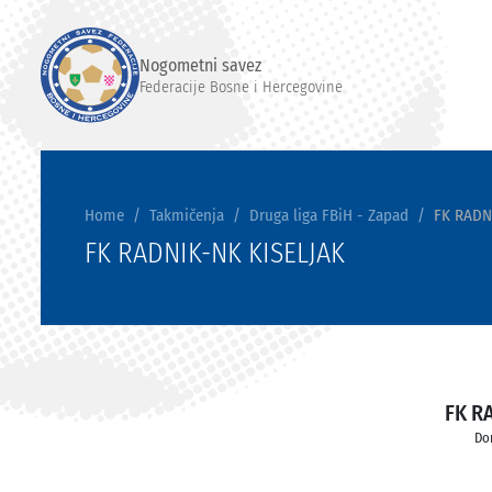
Nogometni savez
Federacije Bosne i Hercegovine
Home
Takmičenja
Druga liga FBiH - Zapad
FK RADN
FK RADNIK-NK KISELJAK
FK R
Do