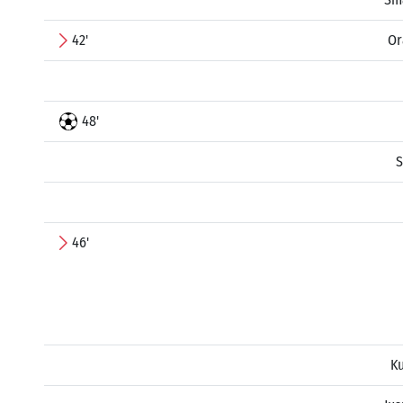
42'
Or
48'
S
46'
K