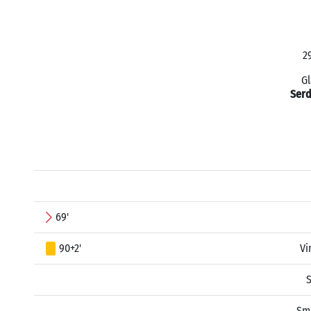
2
Gl
Serd
69'
90+2'
Vi
Sm