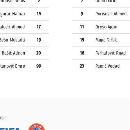
ufbašić Denis
2
7
Duno Dario
gurać Hamza
15
9
Purišević Ahmed
zalović Ahmed
17
11
Grošo Ajdin
Bešir Mustafa
19
15
Mujić Faruk
Bašić Adnan
20
16
Ferhatović Rijad
tanović Emre
99
23
Pamić Vedad
cije