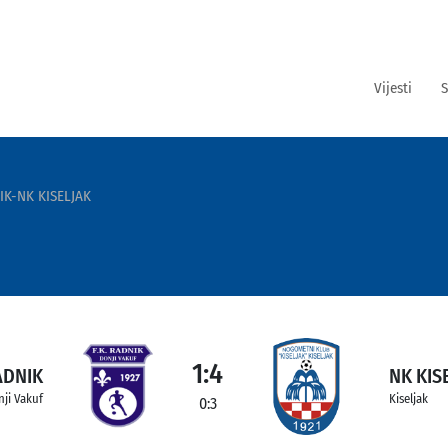
Vijesti
S
IK-NK KISELJAK
1:4
ADNIK
NK KIS
nji Vakuf
Kiseljak
0:3