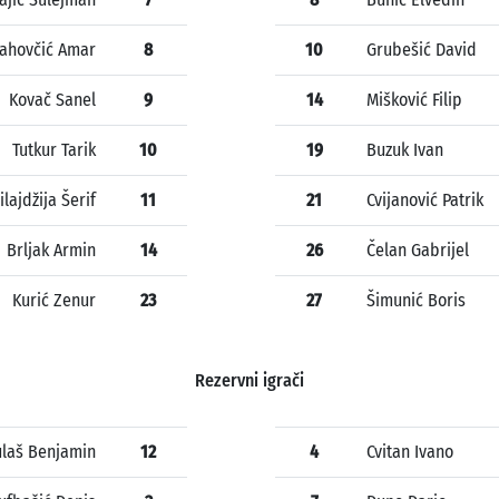
ahovčić Amar
8
10
Grubešić David
Kovač Sanel
9
14
Mišković Filip
Tutkur Tarik
10
19
Buzuk Ivan
ilajdžija Šerif
11
21
Cvijanović Patrik
Brljak Armin
14
26
Čelan Gabrijel
Kurić Zenur
23
27
Šimunić Boris
Rezervni igrači
ulaš Benjamin
12
4
Cvitan Ivano