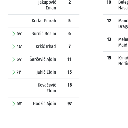
Jakupović
2
10
Bele
Eman
Hasa
Korlat Emrah
5
12
Mand
Drag
64'
Burnić Besim
6
13
Meha
Maid
46'
Krkić Irhad
7
15
Krnji
64'
Šarčević Ajdin
11
Ned
71'
Jahić Eldin
15
Kovačević
16
Eldin
68'
Hodžić Ajdin
97