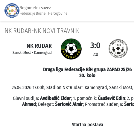
Nogometni savez
Federacije Bosne i Hercegovine
NK RUDAR-NK NOVI TRAVNIK
3:0
NK RUDAR
Sanski Most - Kamengrad
2:0
Druga liga Federacije BiH grupa ZAPAD 25/26
20. kolo
25.04.2026 17:00h, Stadion NK"Rudar" Kamengrad, Sanski Most; 
Glavni sudija:
Avdibašić Eldar
; 1. pomoćnik:
Čaušević Edin
; 2.
Ahmed
; Delegat:
Šertović Almir
; Promatrač suđenja:
Šerto
Startna postava