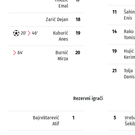
Emal
11
Šahin
Enis
Zarić Dejan
18
14
Rako
20'
46'
Kuburić
19
Tomis
Anes
19
Hujić
64'
Burnić
20
Keri
Mirza
21
Tolja
Danis
Rezervni igrači
Bajrektarević
1
5
Vreb
Atif
Šeki