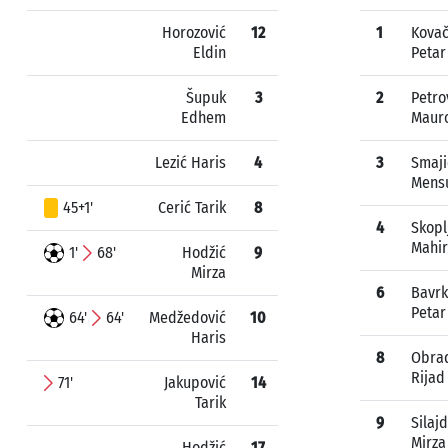
Horozović
12
1
Kova
Eldin
Petar
Šupuk
3
2
Petro
Edhem
Maur
Lezić Haris
4
3
Smaji
Mens
45+1'
Cerić Tarik
8
4
Skopl
Mahir
1'
68'
Hodžić
9
Mirza
6
Bavr
Petar
64'
64'
Medžedović
10
Haris
8
Obra
Rijad
71'
Jakupović
14
Tarik
9
Silajd
Mirza
Hodžić
17