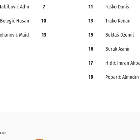
Habibović Adin
7
11
Fuško Danis
Belegić Hasan
10
13
Trako Kenan
ehanović Maid
13
15
Bektaš Džemil
16
Burak Asmir
17
Hidić Imran Ahb
19
Poparić Almedin
cije