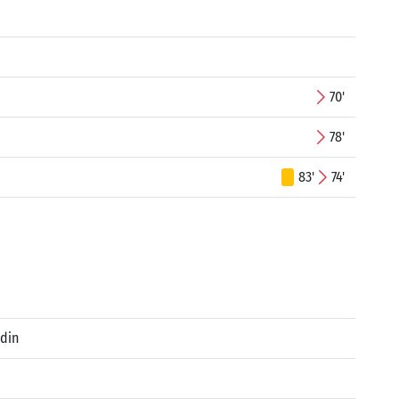
70'
78'
83'
74'
din