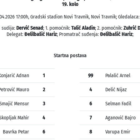
19. kolo
04.2026 17:00h, Gradski stadion Novi Travnik, Novi Travnik; Gledalaca:
 sudija:
Dervić Senad
; 1. pomoćnik:
Talić Aladin
; 2. pomoćnik:
Zuhrić 
Delegat:
Đelilbašić Hariz
; Promatrač suđenja:
Đelilbašić Hariz
;
Startna postava
Konjarić Adnan
1
99
Palalić Arnel
Petrović Mauro
2
4
Delić Nijaz
Smajić Mensur
3
6
Selman Fadil
Skopljak Mahir
4
7
Aganović Bajro
Bavrka Petar
6
8
Varupa Emir