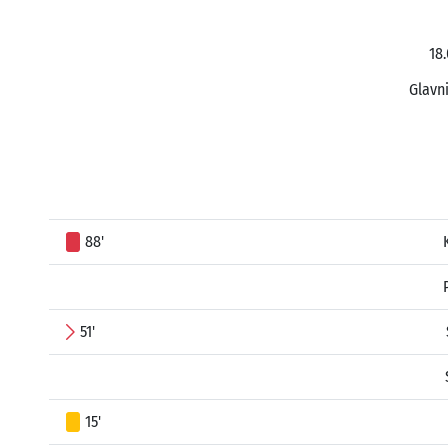
18.
Glavni
88'
51'
15'