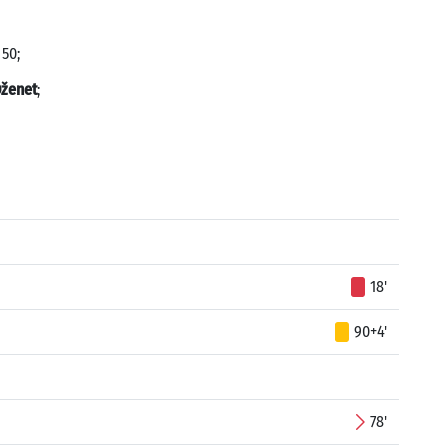
 50;
Dženet
;
18'
90+4'
78'