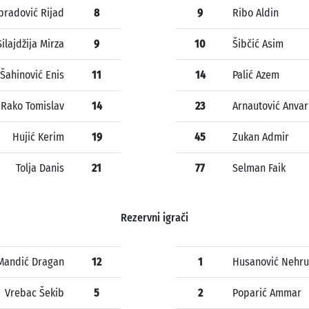
bradović Rijad
8
9
Ribo Aldin
Silajdžija Mirza
9
10
Šibčić Asim
Šahinović Enis
11
14
Palić Azem
Rako Tomislav
14
23
Arnautović Anvar
Hujić Kerim
19
45
Zukan Admir
Tolja Danis
21
77
Selman Faik
Rezervni igrači
Mandić Dragan
12
1
Husanović Nehru
Vrebac Šekib
5
2
Poparić Ammar