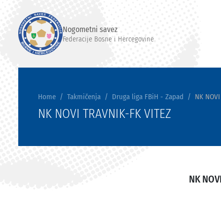
Nogometni savez
Federacije Bosne i Hercegovine
Home
Takmičenja
Druga liga FBiH - Zapad
NK NOVI
NK NOVI TRAVNIK-FK VITEZ
NK NOV