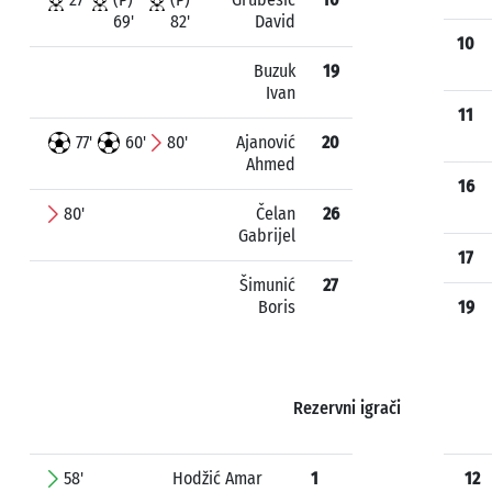
69'
82'
David
10
Buzuk
19
Ivan
11
77'
60'
80'
Ajanović
20
Ahmed
16
80'
Čelan
26
Gabrijel
17
Šimunić
27
Boris
19
Rezervni igrači
58'
Hodžić Amar
1
12