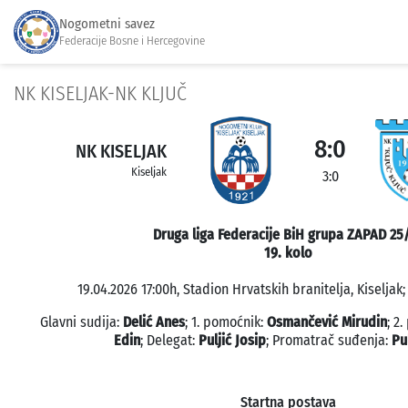
Nogometni savez
Federacije Bosne i Hercegovine
NK KISELJAK-NK KLJUČ
8:0
NK KISELJAK
Kiseljak
3:0
Druga liga Federacije BiH grupa ZAPAD 25
19. kolo
19.04.2026 17:00h, Stadion Hrvatskih branitelja, Kiseljak;
Glavni sudija:
Delić Anes
; 1. pomoćnik:
Osmančević Mirudin
; 2
Edin
; Delegat:
Puljić Josip
; Promatrač suđenja:
Pu
Startna postava