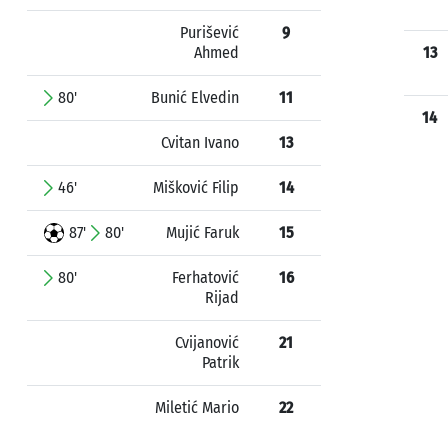
Purišević
9
Ahmed
13
80'
Bunić Elvedin
11
14
Cvitan Ivano
13
46'
Mišković Filip
14
87'
80'
Mujić Faruk
15
80'
Ferhatović
16
Rijad
Cvijanović
21
Patrik
Miletić Mario
22