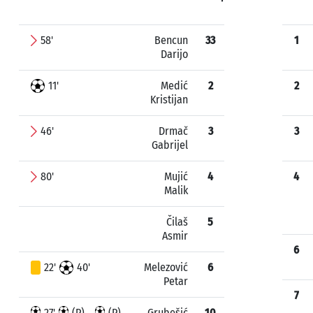
58'
Bencun
33
1
Darijo
11'
Medić
2
2
Kristijan
46'
Drmač
3
3
Gabrijel
80'
Mujić
4
4
Malik
Čilaš
5
Asmir
6
22'
40'
Melezović
6
Petar
7
27'
(P)
(P)
Grubešić
10