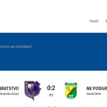
Vijesti
S
ATSTVO-NK PODGRMEČ
0:2
BRATSTVO
NK PODG
Bosanska Krupa
Sanski Most
0:1