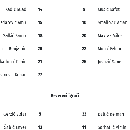
Kadić Suad
14
8
Musić Safet
izdarević Amir
15
10
Smailović Amar
Salkić Samir
18
20
Mavrak Miloš
urić Benjamin
20
22
Muhić Fehim
kadunić Elmin
21
25
Jusović Sanel
jkanović Kenan
77
Rezervni igrači
Gerzić Eldar
5
33
Baltić Reiman
Šabić Enver
13
11
Sarhatlić Almin