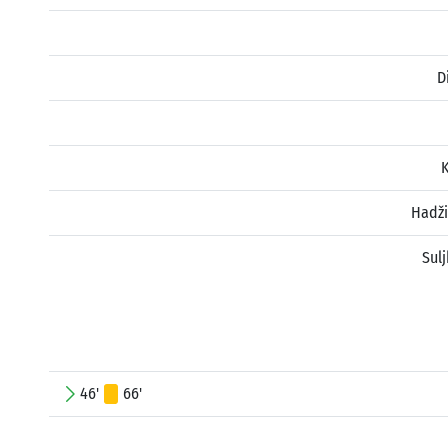
D
K
Hadži
Sul
46'
66'