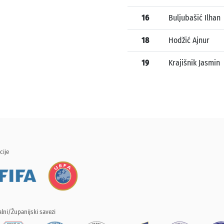
16
Buljubašić Ilhan
18
Hodžić Ajnur
19
Krajišnik Jasmin
cije
lni/Županijski savezi