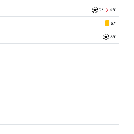
25'
46'
67'
85'