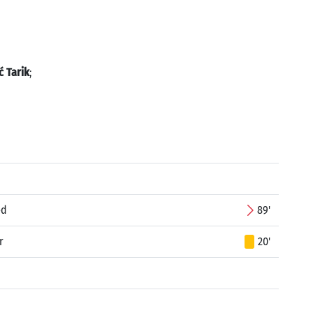
ć Tarik
;
ed
89'
r
20'