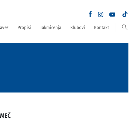
search
avez
Propisi
Takmičenja
Klubovi
Kontakt
RMEČ