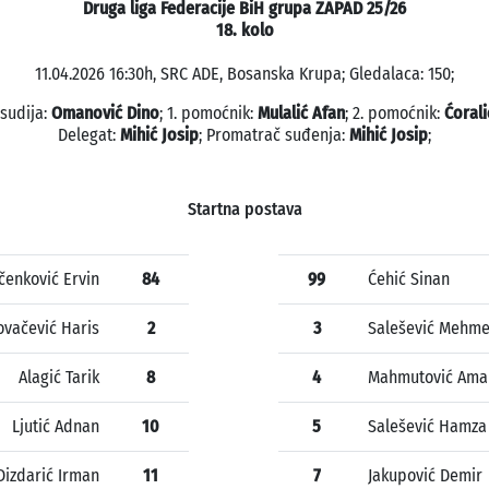
Druga liga Federacije BiH grupa ZAPAD 25/26
18. kolo
11.04.2026 16:30h, SRC ADE, Bosanska Krupa; Gledalaca: 150;
 sudija:
Omanović Dino
; 1. pomoćnik:
Mulalić Afan
; 2. pomoćnik:
Ćorali
Delegat:
Mihić Josip
; Promatrač suđenja:
Mihić Josip
;
Startna postava
čenković Ervin
84
99
Ćehić Sinan
ovačević Haris
2
3
Salešević Mehm
Alagić Tarik
8
4
Mahmutović Ama
Ljutić Adnan
10
5
Salešević Hamza
Dizdarić Irman
11
7
Jakupović Demir