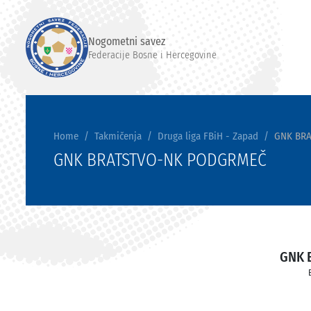
Nogometni savez
Federacije Bosne i Hercegovine
Home
Takmičenja
Druga liga FBiH - Zapad
GNK BR
GNK BRATSTVO-NK PODGRMEČ
GNK 