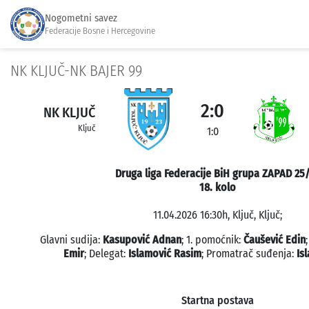
Nogometni savez
Federacije Bosne i Hercegovine
NK KLJUČ-NK BAJER 99
2:0
NK KLJUČ
Ključ
1:0
Druga liga Federacije BiH grupa ZAPAD 25
18. kolo
11.04.2026 16:30h, Ključ, Ključ;
Glavni sudija:
Kasupović Adnan
; 1. pomoćnik:
Čaušević Edin
Emir
; Delegat:
Islamović Rasim
; Promatrač suđenja:
Is
Startna postava