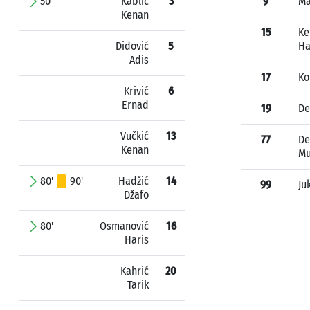
50'
Kablić
3
9
Ma
Kenan
15
Ke
Didović
5
Ha
Adis
17
Ko
Krivić
6
Ernad
19
De
Vučkić
13
77
De
Kenan
M
80'
90'
Hadžić
14
99
Ju
Džafo
80'
Osmanović
16
Haris
Kahrić
20
Tarik