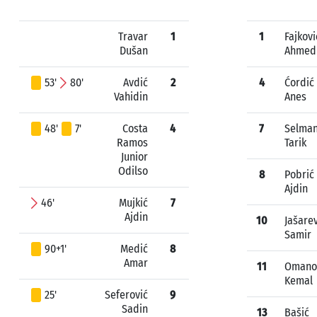
Travar
1
1
Fajkovi
Dušan
Ahmed
53'
80'
Avdić
2
4
Ćordić
Vahidin
Anes
48'
7'
Costa
4
7
Selma
Ramos
Tarik
Junior
Odilso
8
Pobrić
Ajdin
46'
Mujkić
7
Ajdin
10
Jašarev
Samir
90+1'
Medić
8
Amar
11
Omano
Kemal
25'
Seferović
9
Sadin
13
Bašić