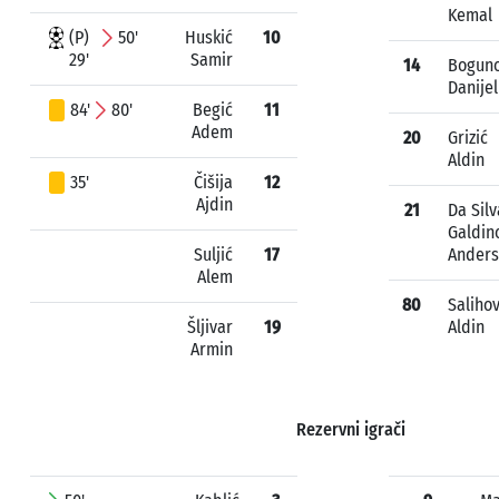
Kemal
(P)
50'
Huskić
10
29'
Samir
14
Boguno
Danijel
84'
80'
Begić
11
Adem
20
Grizić
Aldin
35'
Čišija
12
Ajdin
21
Da Silv
Galdin
Suljić
17
Ander
Alem
80
Salihov
Šljivar
19
Aldin
Armin
Rezervni igrači