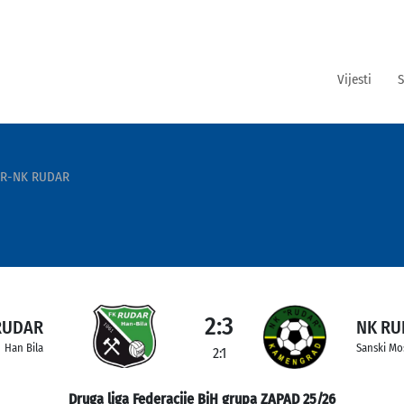
Vijesti
S
AR-NK RUDAR
2:3
RUDAR
NK RU
Han Bila
Sanski Mo
2:1
Druga liga Federacije BiH grupa ZAPAD 25/26