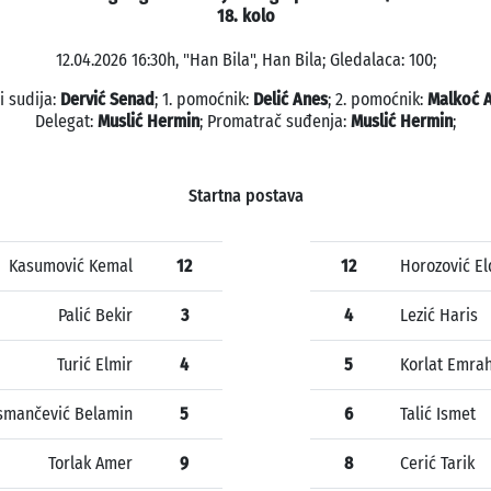
18. kolo
12.04.2026 16:30h, "Han Bila", Han Bila; Gledalaca: 100;
i sudija:
Dervić Senad
; 1. pomoćnik:
Delić Anes
; 2. pomoćnik:
Malkoć 
Delegat:
Muslić Hermin
; Promatrač suđenja:
Muslić Hermin
;
Startna postava
Kasumović Kemal
12
12
Horozović El
Palić Bekir
3
4
Lezić Haris
Turić Elmir
4
5
Korlat Emra
smančević Belamin
5
6
Talić Ismet
Torlak Amer
9
8
Cerić Tarik