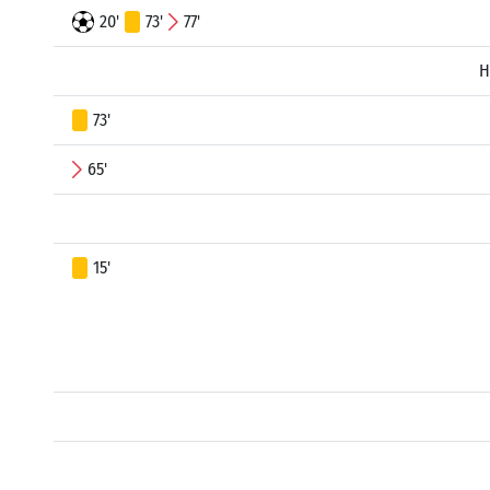
20'
73'
77'
H
73'
65'
15'