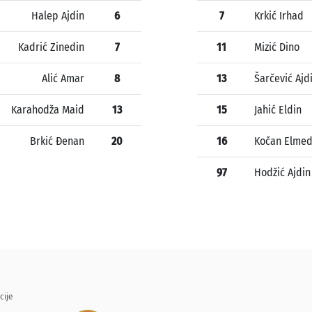
Halep Ajdin
6
7
Krkić Irhad
Kadrić Zinedin
7
11
Mizić Dino
Alić Amar
8
13
Šarčević Ajd
Karahodža Maid
13
15
Jahić Eldin
Brkić Đenan
20
16
Kočan Elmed
97
Hodžić Ajdin
cije