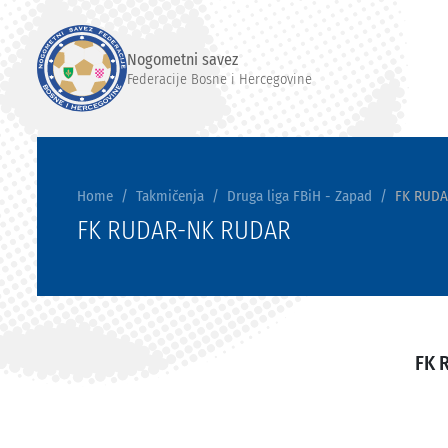
Nogometni savez
Federacije Bosne i Hercegovine
Home
Takmičenja
Druga liga FBiH - Zapad
FK RUD
FK RUDAR-NK RUDAR
FK 