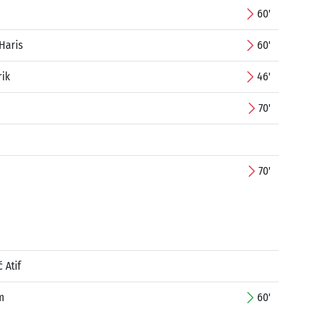
60'
Haris
60'
rik
46'
70'
70'
 Atif
m
60'