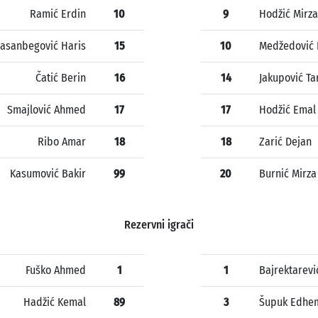
Ramić Erdin
10
9
Hodžić Mirza
asanbegović Haris
15
10
Medžedović 
Čatić Berin
16
14
Jakupović Ta
Smajlović Ahmed
17
17
Hodžić Emal
Ribo Amar
18
18
Zarić Dejan
Kasumović Bakir
99
20
Burnić Mirza
Rezervni igrači
Fuško Ahmed
1
1
Bajrektarević
Hadžić Kemal
89
3
Šupuk Edhe