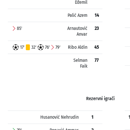
Džemil
Palić Azem
14
85'
Arnautović
23
Anvar
17'
32'
76'
79'
Ribo Aldin
45
Selman
77
Faik
Rezervni igrači
Husanović Nehrudin
1