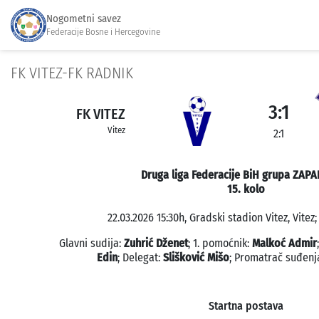
Nogometni savez
Federacije Bosne i Hercegovine
FK VITEZ-FK RADNIK
3:1
FK VITEZ
Vitez
2:1
Druga liga Federacije BiH grupa ZAPA
15. kolo
22.03.2026 15:30h, Gradski stadion Vitez, Vitez;
Glavni sudija:
Zuhrić Dženet
; 1. pomoćnik:
Malkoć Admir
Edin
; Delegat:
Slišković Mišo
; Promatrač suđenj
Startna postava