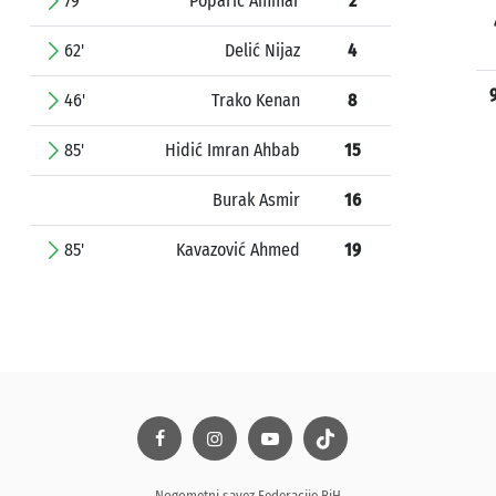
79'
Poparić Ammar
2
62'
Delić Nijaz
4
46'
Trako Kenan
8
85'
Hidić Imran Ahbab
15
Burak Asmir
16
85'
Kavazović Ahmed
19
Nogometni savez Federacije BiH