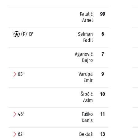
Palalić
99
Arnel
(P) 13'
Selman
6
Fadil
Aganović
7
Bajro
85'
Varupa
9
Emir
Šibčić
10
Asim
46'
Fuško
11
Danis
62'
Bektaš
13