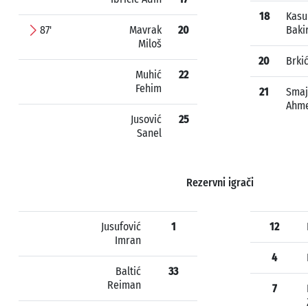
18
Kasu
87'
Mavrak
20
Baki
Miloš
20
Brki
Muhić
22
Fehim
21
Smaj
Ahm
Jusović
25
Sanel
Rezervni igrači
Jusufović
1
12
Imran
4
Baltić
33
Reiman
7