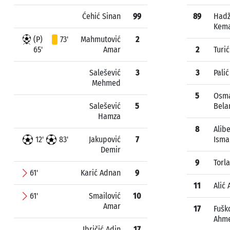
Ćehić Sinan
99
89
Hadž
Kema
(P)
73'
Mahmutović
2
65'
Amar
2
Turić
Salešević
3
3
Palić
Mehmed
5
Osma
Salešević
5
Bela
Hamza
8
Alib
12'
83'
Jakupović
7
Isma
Demir
9
Torl
61'
Karić Adnan
9
11
Alić
61'
Smailović
10
Amar
17
Fušk
Ahm
Ibričić Adin
17