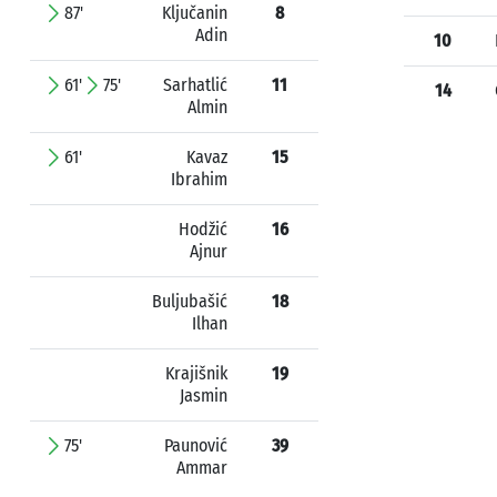
87'
Ključanin
8
Adin
10
61'
75'
Sarhatlić
11
14
Almin
61'
Kavaz
15
Ibrahim
Hodžić
16
Ajnur
Buljubašić
18
Ilhan
Krajišnik
19
Jasmin
75'
Paunović
39
Ammar