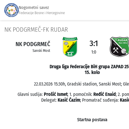
Nogometni savez
Federacije Bosne i Hercegovine
NK PODGRMEČ-FK RUDAR
3:1
NK PODGRMEČ
Sanski Most
1:0
Druga liga Federacije BiH grupa ZAPAD 25
15. kolo
22.03.2026 15:30h, Gradski stadion, Sanski Most; Gle
Glavni sudija:
Prošić Ismet
; 1. pomoćnik:
Ređić Enaid
; 2. po
Delegat:
Kasić Ćazim
; Promatrač suđenja:
Kasi
Startna postava