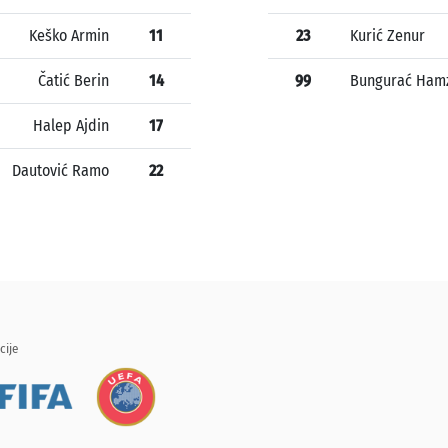
Keško Armin
11
23
Kurić Zenur
Čatić Berin
14
99
Bungurać Ham
Halep Ajdin
17
Dautović Ramo
22
cije