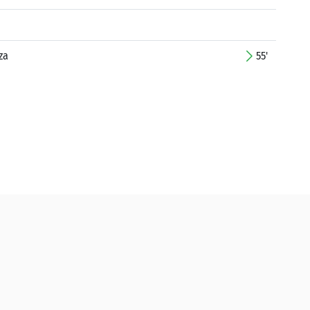
za
55'