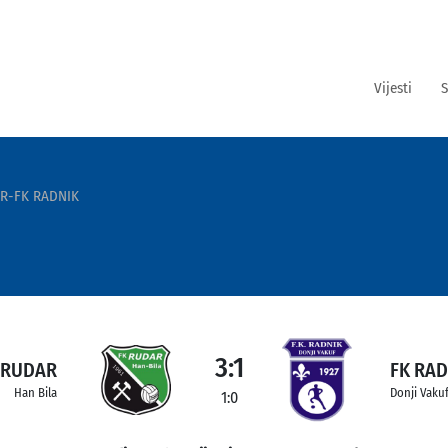
Vijesti
S
R-FK RADNIK
3:1
 RUDAR
FK RAD
Han Bila
Donji Vaku
1:0