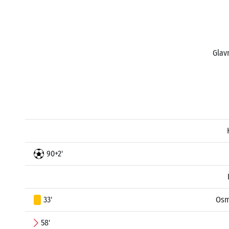
Glavn
90+2'
33'
Osm
58'