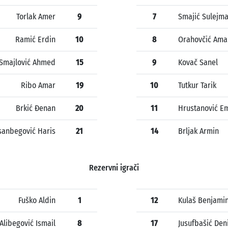
Torlak Amer
9
7
Smajić Sulejm
Ramić Erdin
10
8
Orahovčić Ama
Smajlović Ahmed
15
9
Kovač Sanel
Ribo Amar
19
10
Tutkur Tarik
Brkić Đenan
20
11
Hrustanović E
anbegović Haris
21
14
Brljak Armin
Rezervni igrači
Fuško Aldin
1
12
Kulaš Benjami
Alibegović Ismail
8
17
Jusufbašić Den