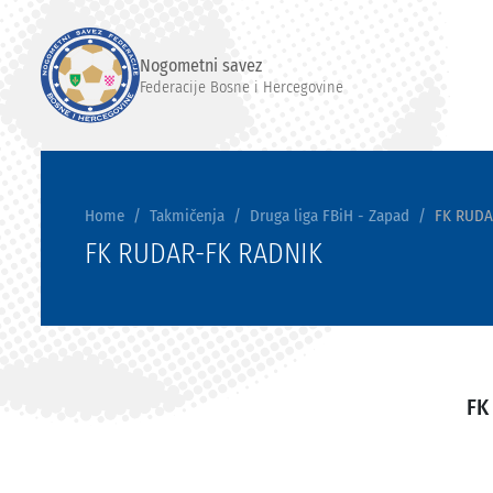
Nogometni savez
Federacije Bosne i Hercegovine
Home
Takmičenja
Druga liga FBiH - Zapad
FK RUDA
FK RUDAR-FK RADNIK
FK