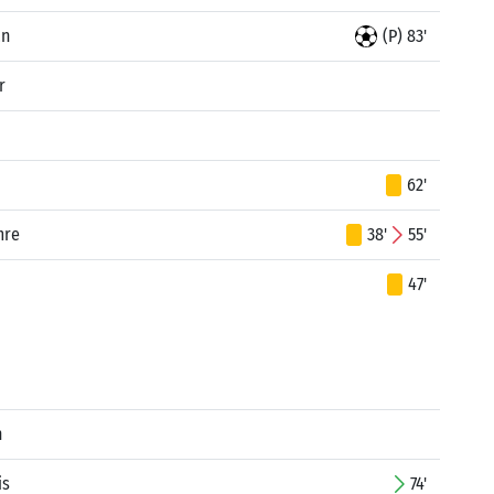
an
(P) 83'
r
62'
mre
38'
55'
47'
n
is
74'