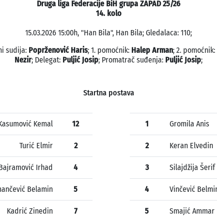
Druga liga Federacije BiH grupa ZAPAD 25/26
14. kolo
15.03.2026 15:00h, "Han Bila", Han Bila; Gledalaca: 110;
i sudija:
Poprženović Haris
; 1. pomoćnik:
Halep Arman
; 2. pomoćnik:
Nezir
; Delegat:
Puljić Josip
; Promatrač suđenja:
Puljić Josip
;
Startna postava
Kasumović Kemal
12
1
Gromila Anis
Turić Elmir
2
2
Keran Elvedin
Bajramović Irhad
4
3
Silajdžija Šerif
ančević Belamin
5
4
Vinčević Belmi
Kadrić Zinedin
7
5
Smajić Ammar