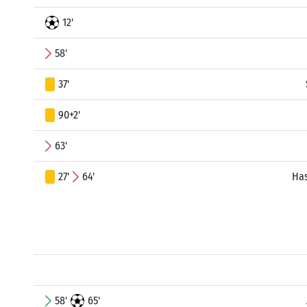
12'
58'
37'
90+2'
63'
27'
64'
Has
58'
65'