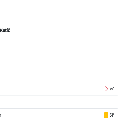
Kutić
74'
n
51'